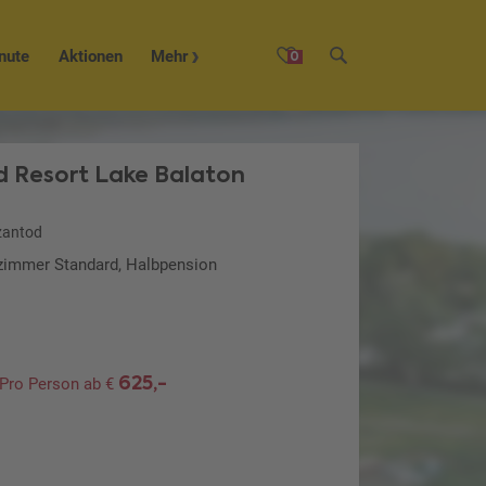
nute
Aktionen
Mehr
0
 Resort Lake Balaton
zantod
lzimmer Standard, Halbpension
625,-
Pro Person ab €