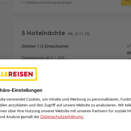
Hotelbeschreibung anzeigen
5 Hotelnächte
Mi., 4.11.26
Zimmer 1 (2 Erwachsene)
ge
Zimmerpreis ab € 1.250,-
Doppelzimmer Standard (DG1)
Halbpension (H)
Zimmer & Verpflegung anpassen
Anbieter:
DERTOUR
Hotelbeschreibung anzeigen