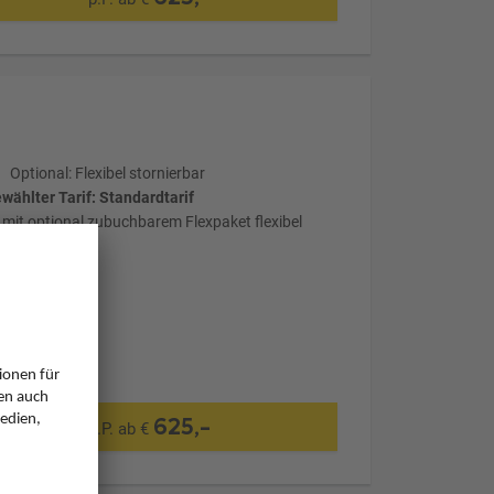
Optional: Flexibel stornierbar
wählter Tarif: Standardtarif
mit optional zubuchbarem Flexpaket flexibel
stornierbar
625,-
p.P. ab €