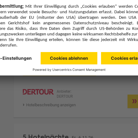
5 Hotelnächte
Do., 5.11.26
Zimmer 1 (2 Erwachsene)
ge
Zimmerpreis ab € 1.250,-
Doppelzimmer Standard (DG1)
Halbpension (H)
Zimmer & Verpflegung anpassen
Anbieter:
DERTOUR
Hotelbeschreibung anzeigen
5 Hotelnächte
Fr., 6.11.26