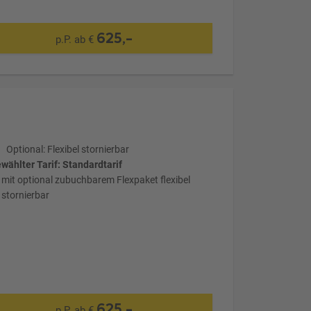
625,-
p.P. ab €
Optional: Flexibel stornierbar
wählter Tarif: Standardtarif
mit optional zubuchbarem Flexpaket flexibel
stornierbar
625,-
p.P. ab €