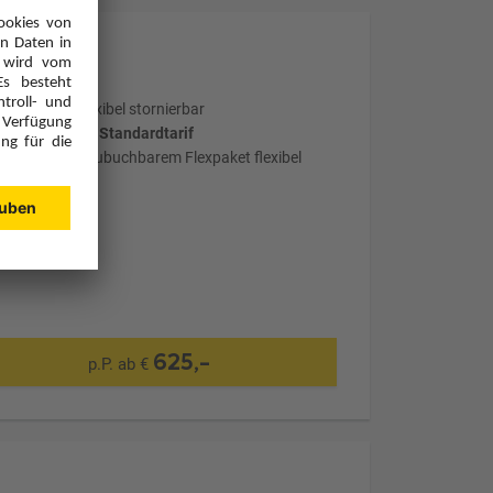
Optional: Flexibel stornierbar
wählter Tarif: Standardtarif
mit optional zubuchbarem Flexpaket flexibel
stornierbar
625,-
p.P. ab €