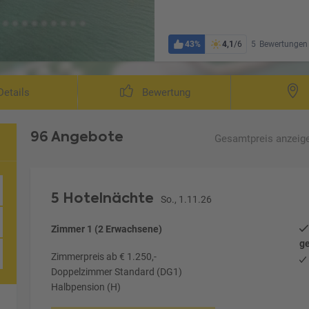
43%
4,1
/6
5
Bewertungen
etails
Bewertung
96 Angebote
Gesamtpreis
anzeig
ton
5 Hotelnächte
So., 1.11.26
Zimmer 1 (2 Erwachsene)
ge
Zimmerpreis ab € 1.250,-
Doppelzimmer Standard (DG1)
Halbpension (H)