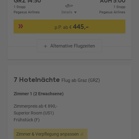
GRZ
14:50
AUH
5:00
1 Stopp
1 Stopp
Pegasus Airlines
Details
Pegasus Airlines
445,-
p.P. ab €
Alternative Flugzeiten
7 Hotelnächte
Flug ab Graz (GRZ)
Zimmer 1 (2 Erwachsene)
Zimmerpreis ab € 890,-
Superior Room (US1)
Frühstück (F)
Zimmer & Verpflegung anpassen