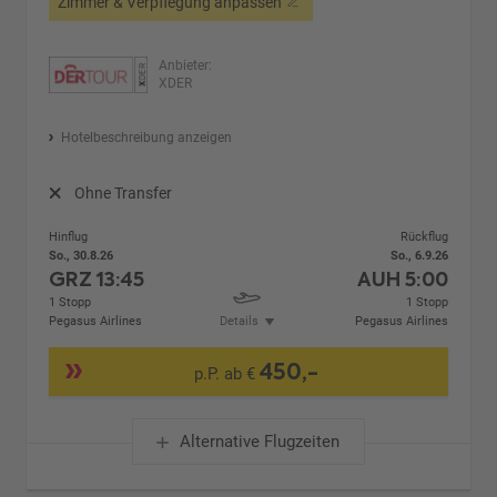
Zimmer & Verpflegung anpassen
Anbieter:
XDER
Hotelbeschreibung anzeigen
Ohne Transfer
Hinflug
Rückflug
So., 30.8.26
So., 6.9.26
GRZ
13:45
AUH
5:00
1 Stopp
1 Stopp
Pegasus Airlines
Details
Pegasus Airlines
450,-
p.P. ab €
Alternative Flugzeiten