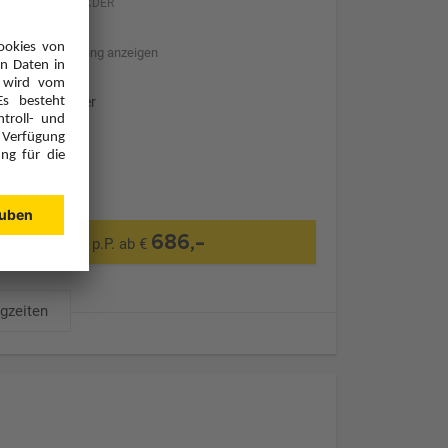
XDER
Hotelbeschreibung anzeigen
Ohne Transfer
686,-
p.P. ab €
ugzeiten