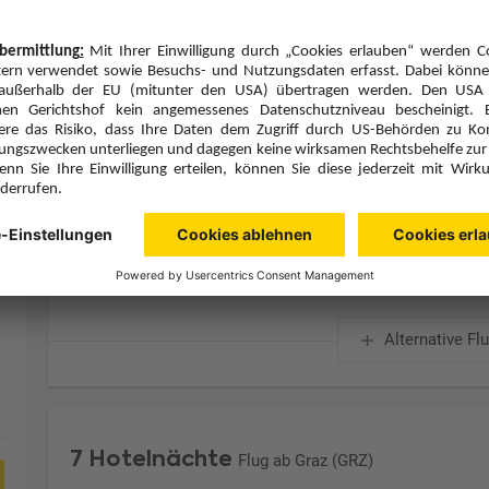
Zimmerpreis ab € 1.372,-
Superior Island Sea View Room (US1)
Halbpension (H)
Zimmer & Verpflegung anpassen
Hinflug
Rückflug
Mi., 12.8.26
Mi., 19.8.26
GRZ
13:35
AUH
5:00
1 Stopp
1 Stopp
Pegasus Airlines
Details
Pegasus Airlines
Alternative Fl
7 Hotelnächte
Flug ab Graz (GRZ)