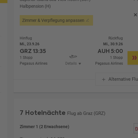
Halbpension (H)
Zimmer & Verpflegung anpassen
Hinflug
Rückflug
Mi., 23.9.26
Mi., 30.9.26
GRZ
13:35
AUH
5:00
1 Stopp
1 Stopp
Pegasus Airlines
Details
Pegasus Airlines
Alternative Fl
7 Hotelnächte
Flug ab Graz (GRZ)
Zimmer 1 (2 Erwachsene)