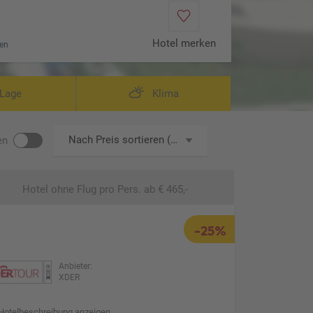
Hotel merken
en
and Sea View Room (Zimmercodierung DD3)
Lage
Klima
Nach Preis sortieren (aufsteigend)
en
Hotel ohne Flug
pro Pers. ab € 465,-
-25%
Anbieter:
XDER
Hotelbeschreibung anzeigen