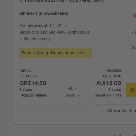
Flug ab Graz (GRZ)
Zimmer 1 (2 Erwachsene)
Zimmerpreis ab € 1.422,-
Superior Island Sea View Room (US1)
Halbpension (H)
Zimmer & Verpflegung anpassen
Hinflug
Rückflug
Fr., 14.8.26
Fr., 21.8.26
GRZ
14:50
AUH
5:00
1 Stopp
1 Stopp
Pegasus Airlines
Details
Pegasus Airlines
Alternative Fl