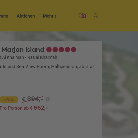
nute
Aktionen
Mehr
0
 Marjan Island
s Al Khaimah
•
Ras al Khaimah
or Island Sea View Room, Halbpension, ab Graz
894,-
€
-25%
662,-
Pro Person ab €