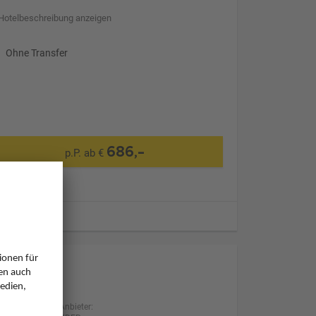
Hotelbeschreibung anzeigen
Ohne Transfer
686,-
p.P. ab €
ugzeiten
Anbieter: