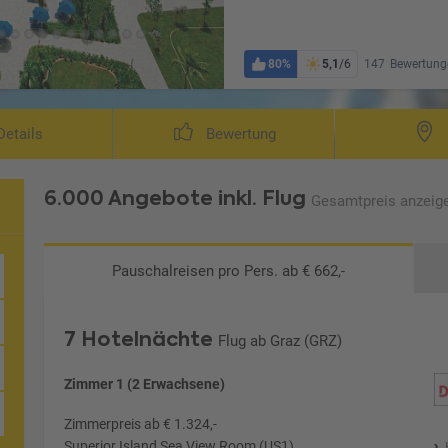
80%
5,1
/6
147
Bewertung
Wohnbeispiel Deluxe/ Isl
etails
Bewertung
6.000 Angebote
inkl. Flug
Gesamtpreis
anzeig
Pauschalreisen
pro Pers. ab € 662,-
7 Hotelnächte
Flug ab Graz (GRZ)
Zimmer 1 (2 Erwachsene)
Zimmerpreis ab € 1.324,-
Superior Island Sea View Room (US1)