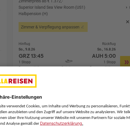
Zimmerpreis ab € 1.372,-
Superior Island Sea View Room (US1)
Halbpension (H)
Zimmer & Verpflegung anpassen
Hinflug
Rückflug
So., 9.8.26
So., 16.8.26
GRZ
13:45
AUH
5:00
1 Stopp
1 Stopp
Pegasus Airlines
Details
Pegasus Airlines
Alternative Fl
7 Hotelnächte
Flug ab Graz (GRZ)
Zimmer 1 (2 Erwachsene)