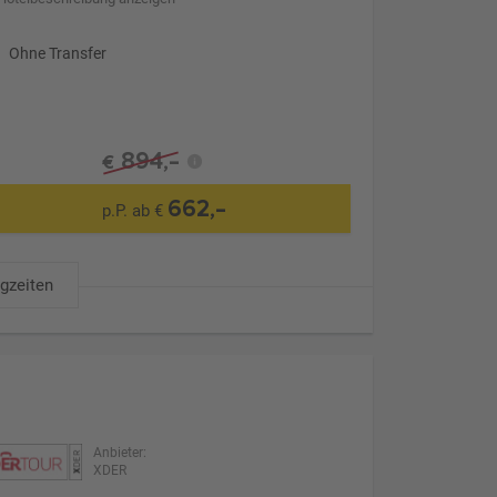
Ohne Transfer
894,-
€
662,-
p.P. ab €
ugzeiten
Anbieter:
XDER