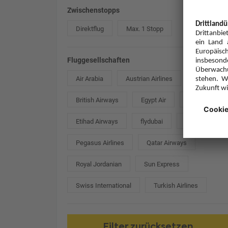
Zwischenstopps
Direktflug
Max. 1 Stopp
Fluggesellschaften
Air Arabia
Austrian Airlines
British Airways
Egypt Air
Emirates
Etihad Airways
flydubai
Lufthansa
Pegasus Airlines
Qatar Airways
Royal Jordanian
Sun Express
Swiss International
Turkish Airlines
Filter zurücksetzen