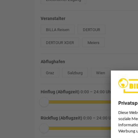
Veranstalter
BILLA Reisen
DERTOUR
DERTOUR XDER
Meiers
Abflughafen
Graz
Salzburg
Wien
Hinflug (Abflugzeit)
0:00 – 24:00 Uhr
Rückflug (Abflugzeit)
0:00 – 24:00 Uhr