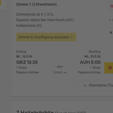
Zimmer 1 (2 Erwachsene)
Zimmerpreis ab € 1.372,-
Superior Island Sea View Room (US1)
Halbpension (H)
Zimmer & Verpflegung anpassen
Hinflug
Rückflug
Mi., 16.9.26
Mi., 23.9.26
GRZ
13:35
AUH
5:00
1 Stopp
1 Stopp
Pegasus Airlines
Details
Pegasus Airlines
Alternative Fl
7 Hotelnächte