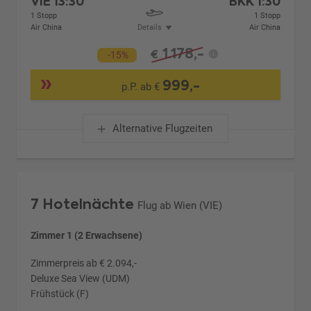
VIE
13:30
BKK
1:30
1 Stopp
1 Stopp
Air China
Details
Air China
1.178,-
€
-15%
999,-
p.P. ab €
Alternative Flugzeiten
7 Hotelnächte
Flug ab Wien (VIE)
Zimmer 1 (2 Erwachsene)
Zimmerpreis ab € 2.094,-
Deluxe Sea View (UDM)
Frühstück (F)