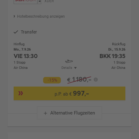
XDER
Hotelbeschreibung anzeigen
Transfer
Hinflug
Rückflug
Mo., 7.9.26
Di., 15.9.26
VIE
13:30
BKK
19:35
1 Stopp
1 Stopp
Air China
Details
Air China
1.180,-
€
-15%
997,-
p.P. ab €
Alternative Flugzeiten