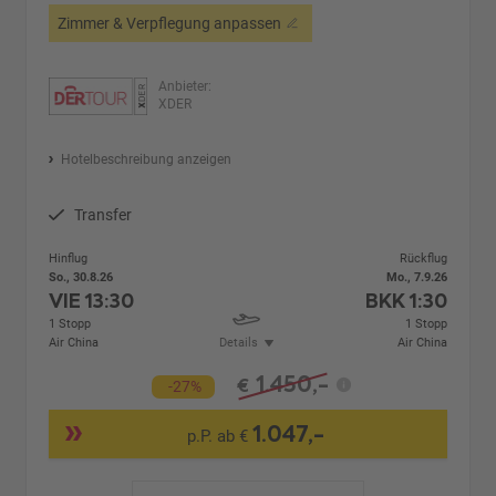
Zimmer & Verpflegung anpassen
Anbieter:
XDER
Hotelbeschreibung anzeigen
Transfer
Hinflug
Rückflug
So., 30.8.26
Mo., 7.9.26
VIE
13:30
BKK
1:30
1 Stopp
1 Stopp
Air China
Details
Air China
1.450,-
€
-27%
1.047,-
p.P. ab €