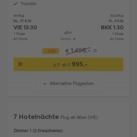
Transfer
Hinflug
Rückflug
Do., 27.8.26
Fr., 4.9.26
VIE
13:30
BKK
1:30
1 Stopp
1 Stopp
Air China
Details
Air China
1.496,-
€
-33%
995,-
p.P. ab €
Alternative Flugzeiten
7 Hotelnächte
Flug ab Wien (VIE)
Zimmer 1 (2 Erwachsene)