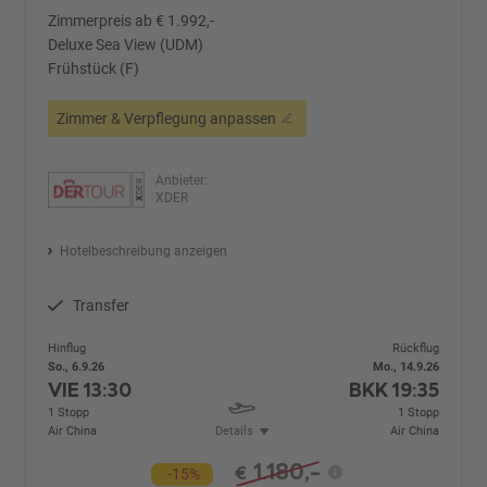
Zimmerpreis ab € 1.992,-
Deluxe Sea View (UDM)
Frühstück (F)
Zimmer & Verpflegung anpassen
Anbieter:
XDER
Hotelbeschreibung anzeigen
Transfer
Hinflug
Rückflug
So., 6.9.26
Mo., 14.9.26
VIE
13:30
BKK
19:35
1 Stopp
1 Stopp
Air China
Details
Air China
1.180,-
€
-15%