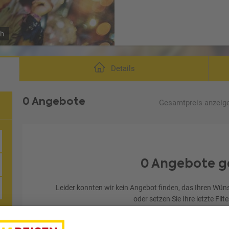
ch
Details
0 Angebote
Gesamtpreis
anzeig
0 Angebote g
Leider konnten wir kein Angebot finden, das Ihren Wüns
oder setzen Sie Ihre letzte Filt
Letzten Filter zu