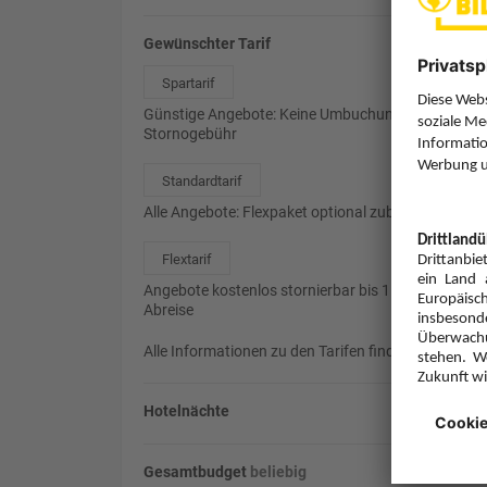
Gewünschter Tarif
Spartarif
Günstige Angebote: Keine Umbuchung, 85%
Stornogebühr
Standardtarif
Alle Angebote: Flexpaket optional zubuchbar
Flextarif
Angebote kostenlos stornierbar bis 1 Tag vor
Abreise
Alle Informationen zu den Tarifen finden Sie
hier
.
Hotelnächte
Gesamtbudget
beliebig