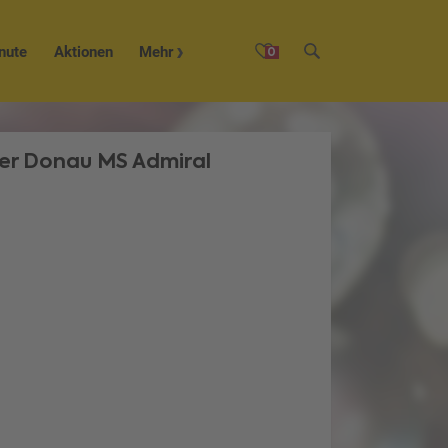
nute
Aktionen
Mehr
0
der Donau MS Admiral