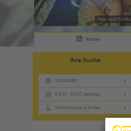
Paar tanzt fröhli
Buchen
Ihre Suche
VIE00054B?
5.6.26 - 5.4.27, beliebig
2 Erwachsene, 0 Kinder