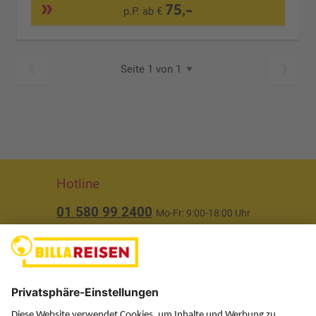
75,-
p.P. ab €
Seite 1 von 1
Hotline
01 580 99 2400
Mo-Fr: 9:00-18:00 Uhr
(ausgenommen Feiertage)
Über uns
Service