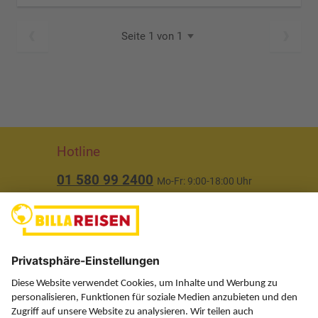
Seite 1 von 1
Hotline
01 580 99 2400
Mo-Fr: 9:00-18:00 Uhr
(ausgenommen Feiertage)
Über uns
Service
Information