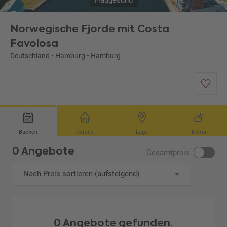
Haugesund
Norwegische Fjorde mit Costa
Favolosa
Deutschland
•
Hamburg
•
Hamburg
Buchen
Details
Lage
Klima
0 Angebote
Gesamtpreis
Nach Preis sortieren (aufsteigend)
0 Angebote gefunden.