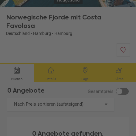
Haugesund
Norwegische Fjorde mit Costa
Favolosa
Deutschland
•
Hamburg
•
Hamburg
Buchen
Details
Lage
Klima
0 Angebote
Gesamtpreis
Nach Preis sortieren (aufsteigend)
0 Angebote gefunden.