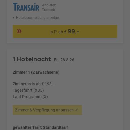
Anbieter:
Transair
Hotelbeschreibung anzeigen
99,-
p.P. ab €
1 Hotelnacht
Fr., 28.8.26
Zimmer 1 (2 Erwachsene)
Zimmerpreis ab € 198,-
Tagesfahrt (XB5)
Laut Programm (X)
Zimmer & Verpflegung anpassen
gewählter Tarif: Standardtarif