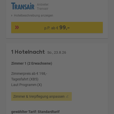
Anbieter:
Transair
Hotelbeschreibung anzeigen
99,-
p.P. ab €
1 Hotelnacht
So., 23.8.26
Zimmer 1 (2 Erwachsene)
Zimmerpreis ab € 198,-
Tagesfahrt (XB5)
Laut Programm (X)
Zimmer & Verpflegung anpassen
gewählter Tarif: Standardtarif