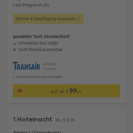
Laut Programm (X)
Zimmer & Verpflegung anpassen
gewählter Tarif: Standardtarif
stornierbar laut AGBs
nicht flexibel stornierbar
Anbieter:
Transair
Hotelbeschreibung anzeigen
99,-
p.P. ab €
1 Hotelnacht
So., 6.9.26
Zimmer 1 (2 Erwachsene)