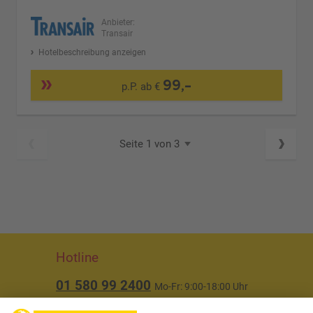
Anbieter:
Transair
Hotelbeschreibung anzeigen
99,-
p.P. ab €
Seite 1 von 3
Hotline
01 580 99 2400
Mo-Fr: 9:00-18:00 Uhr
(ausgenommen Feiertage)