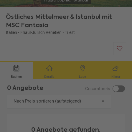
Hagia Sophia, Istanbul
Östliches Mittelmeer & Istanbul mit
MSC Fantasia
Italien
•
Friaul-Julisch Venetien
•
Triest
Buchen
Details
Lage
Klima
0 Angebote
Gesamtpreis
Nach Preis sortieren (aufsteigend)
0 Angebote gefunden.