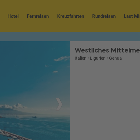
Hotel
Fernreisen
Kreuzfahrten
Rundreisen
Last Mi
Westliches Mittelme
Italien
•
Ligurien
•
Genua