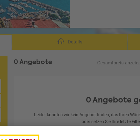
Details
0 Angebote
Gesamtpreis
anzeig
0 Angebote g
Leider konnten wir kein Angebot finden, das Ihren Wüns
oder setzen Sie Ihre letzte Filt
Letzten Filter zu