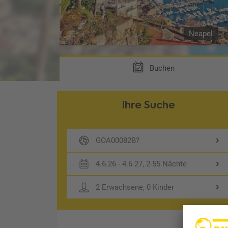
Neapel
Buchen
Ihre Suche
GOA00082B?
4.6.26 - 4.6.27, 2-55 Nächte
2 Erwachsene, 0 Kinder