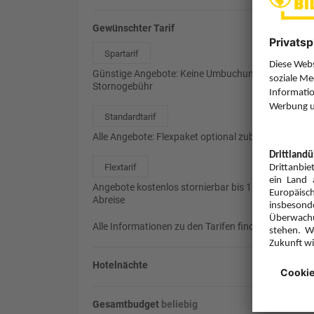
Gewünschter Tarif
Spartarif
Günstige Angebote: Keine Umbuchung, 85%
Stornogebühr
Standardtarif
Alle Angebote: Flexpaket optional zubuchbar
Flextarif
Angebote kostenlos stornierbar bis 1 Tag vor
Abreise
Alle Informationen zu den Tarifen finden Sie
hier
.
Hotelnächte
Gesamtbudget
beliebig