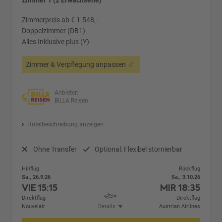
Zimmer 1 (2 Erwachsene)
Zimmerpreis ab € 1.548,-
Doppelzimmer (DB1)
Alles Inklusive plus (Y)
Zimmer & Verpflegung anpassen
Anbieter:
BILLA Reisen
Hotelbeschreibung anzeigen
Ohne Transfer
Optional: Flexibel stornierbar
Hinflug
Rückflug
Sa., 26.9.26
Sa., 3.10.26
VIE
15:15
MIR
18:35
Direktflug
Direktflug
Nouvelair
Details
Austrian Airlines