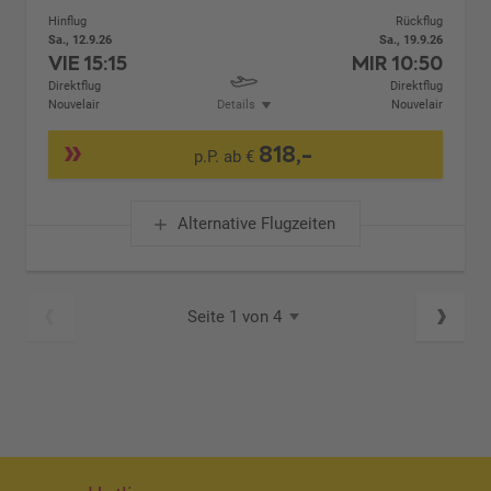
Hinflug
Rückflug
Sa., 12.9.26
Sa., 19.9.26
VIE
15:15
MIR
10:50
Direktflug
Direktflug
Nouvelair
Details
Nouvelair
818,-
p.P. ab €
Alternative Flugzeiten
Seite 1 von 4