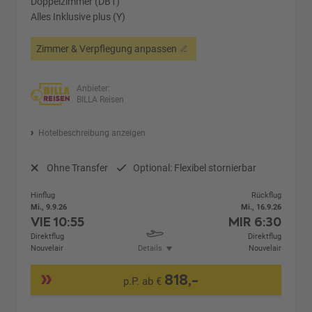
Doppelzimmer (DB1)
Alles Inklusive plus (Y)
Zimmer & Verpflegung anpassen
Anbieter:
BILLA Reisen
Hotelbeschreibung anzeigen
Ohne Transfer
Optional: Flexibel stornierbar
Hinflug
Rückflug
Mi., 9.9.26
Mi., 16.9.26
VIE
10:55
MIR
6:30
Direktflug
Direktflug
Nouvelair
Details
Nouvelair
818,-
p.P. ab €