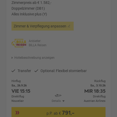
Zimmerpreis ab € 1.582,-
Doppelzimmer (DB1)
Alles Inklusive plus (Y)
Zimmer & Verpflegung anpassen
Anbieter:
BILLA Reisen
Hotelbeschreibung anzeigen
Transfer
Optional: Flexibel stornierbar
Hinflug
Rückflug
Sa., 26.9.26
Sa., 3.10.26
VIE
15:15
MIR
18:35
Direktflug
Direktflug
Nouvelair
Details
Austrian Airlines
791,-
p.P. ab €