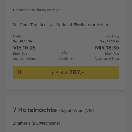
Hotelbeschreibung anzeigen
Ohne Transfer
Optional: Flexibel stornierbar
Hinflug
Rückflug
Sa., 10.10.26
Sa., 17.10.26
VIE
16:25
MIR
18:35
Direktflug
Direktflug
Austrian Airlines
Details
Austrian Airlines
787,-
p.P. ab €
7 Hotelnächte
Flug ab Wien (VIE)
Zimmer 1 (2 Erwachsene)