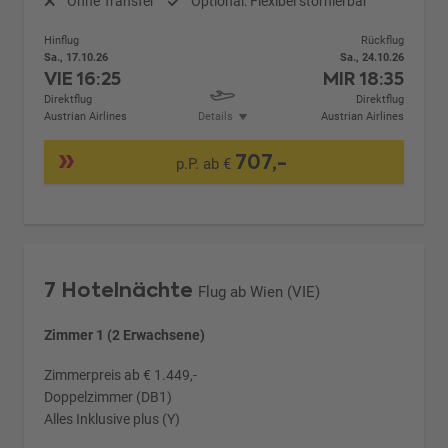
Ohne Transfer
Optional: Flexibel stornierbar
Hinflug
Rückflug
Sa., 17.10.26
Sa., 24.10.26
VIE
16:25
MIR
18:35
Direktflug
Direktflug
Austrian Airlines
Details
Austrian Airlines
707,-
p.P. ab €
7 Hotelnächte
Flug ab Wien (VIE)
Zimmer 1 (2 Erwachsene)
Zimmerpreis ab € 1.449,-
Doppelzimmer (DB1)
Alles Inklusive plus (Y)