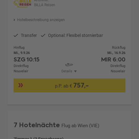
Anbieter:
BILLA Reisen
Hotelbeschreibung anzeigen
Transfer
Optional: Flexibel stornierbar
Hinflug
Rückflug
Mi., 9.9.26
Mi., 16.9.26
SZG
10:15
MIR
6:00
Direktflug
Direktflug
Nouvelair
Details
Nouvelair
757,-
p.P. ab €
7 Hotelnächte
Flug ab Wien (VIE)