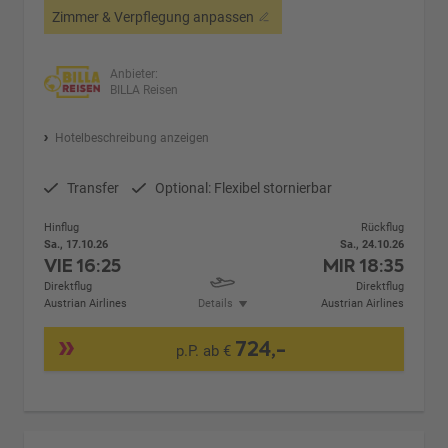
Zimmer & Verpflegung anpassen
Anbieter:
BILLA Reisen
Hotelbeschreibung anzeigen
Transfer
Optional: Flexibel stornierbar
Hinflug
Rückflug
Sa., 17.10.26
Sa., 24.10.26
VIE
16:25
MIR
18:35
Direktflug
Direktflug
Austrian Airlines
Details
Austrian Airlines
724,-
p.P. ab €