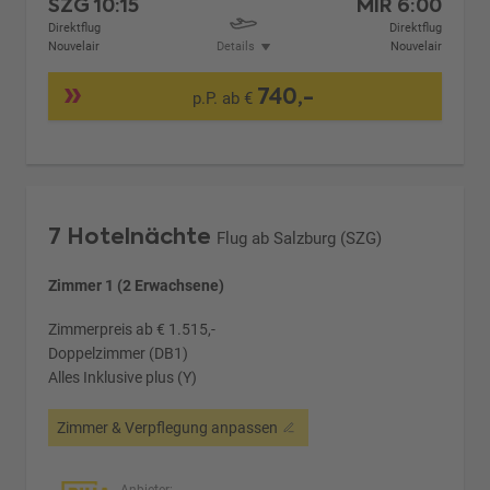
SZG
10:15
MIR
6:00
Direktflug
Direktflug
Nouvelair
Details
Nouvelair
740,-
p.P. ab €
7 Hotelnächte
Flug ab Salzburg (SZG)
Zimmer 1 (2 Erwachsene)
Zimmerpreis ab € 1.515,-
Doppelzimmer (DB1)
Alles Inklusive plus (Y)
Zimmer & Verpflegung anpassen