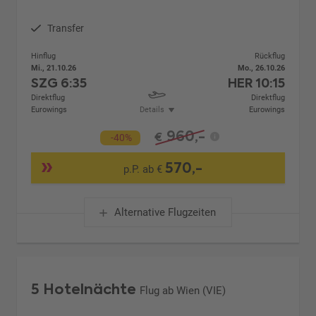
Transfer
Hinflug
Rückflug
Mi., 21.10.26
Mo., 26.10.26
SZG
6:35
HER
10:15
Direktflug
Direktflug
Eurowings
Details
Eurowings
960,-
€
-40%
570,-
p.P. ab €
Alternative Flugzeiten
5 Hotelnächte
Flug ab Wien (VIE)