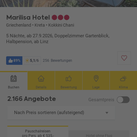
Marilisa Hotel
Griechenland
•
Kreta
•
Kokkini Chani
5 Nächte, ab 27.9.2026, Doppelzimmer Gartenblick,
Halbpension, ab Linz
89%
5,1
/6
256
Bewertungen
Buchen
Details
Bewertung
Lage
Klima
2.166 Angebote
Gesamtpreis
Nach Preis sortieren (aufsteigend)
Pauschalreisen
pro Pers. ab € 535,-
Hotel ohne Flug