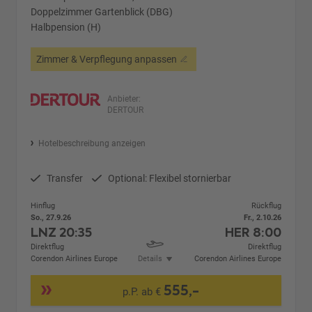
Doppelzimmer Gartenblick (DBG)
Halbpension (H)
Zimmer & Verpflegung anpassen
Anbieter:
DERTOUR
Hotelbeschreibung anzeigen
Transfer
Optional: Flexibel stornierbar
Hinflug
Rückflug
So., 27.9.26
Fr., 2.10.26
LNZ
20:35
HER
8:00
Direktflug
Direktflug
Corendon Airlines Europe
Details
Corendon Airlines Europe
555,-
p.P. ab €