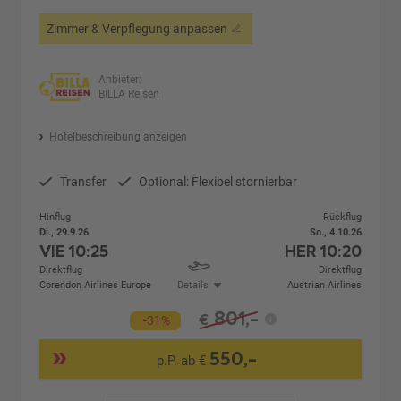
Zimmer & Verpflegung anpassen
Anbieter:
BILLA Reisen
Hotelbeschreibung anzeigen
Transfer
Optional: Flexibel stornierbar
Hinflug
Rückflug
Di., 29.9.26
So., 4.10.26
VIE
10:25
HER
10:20
Direktflug
Direktflug
Corendon Airlines Europe
Details
Austrian Airlines
801,-
€
-31%
550,-
p.P. ab €