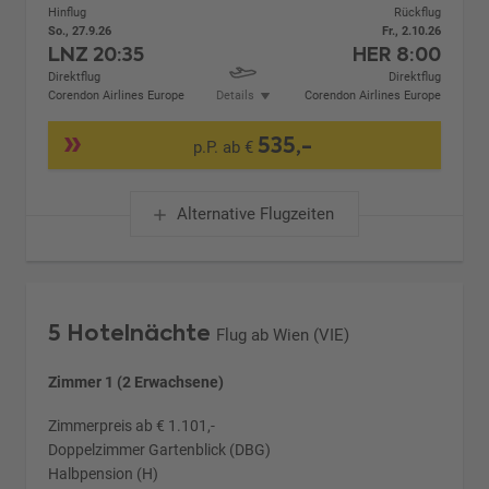
Hinflug
Rückflug
So., 27.9.26
Fr., 2.10.26
LNZ
20:35
HER
8:00
Direktflug
Direktflug
Corendon Airlines Europe
Details
Corendon Airlines Europe
535,-
p.P. ab €
Alternative Flugzeiten
5 Hotelnächte
Flug ab Wien (VIE)
Zimmer 1 (2 Erwachsene)
Zimmerpreis ab € 1.101,-
Doppelzimmer Gartenblick (DBG)
Halbpension (H)