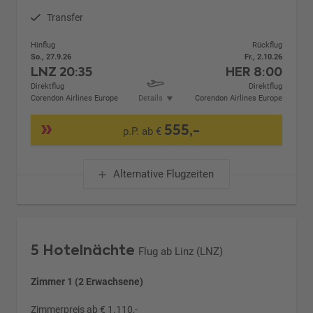
Transfer
Hinflug
Rückflug
So., 27.9.26
Fr., 2.10.26
LNZ
20:35
HER
8:00
Direktflug
Direktflug
Corendon Airlines Europe
Details
Corendon Airlines Europe
555,-
p.P. ab €
Alternative Flugzeiten
5 Hotelnächte
Flug ab Linz (LNZ)
Zimmer 1 (2 Erwachsene)
Zimmerpreis ab € 1.110,-