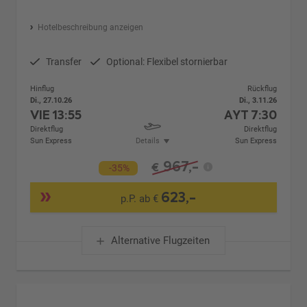
Hotelbeschreibung anzeigen
Transfer
Optional: Flexibel stornierbar
Hinflug
Rückflug
Di., 27.10.26
Di., 3.11.26
VIE
13:55
AYT
7:30
Direktflug
Direktflug
Sun Express
Details
Sun Express
967,-
€
-35%
623,-
p.P. ab €
Alternative Flugzeiten