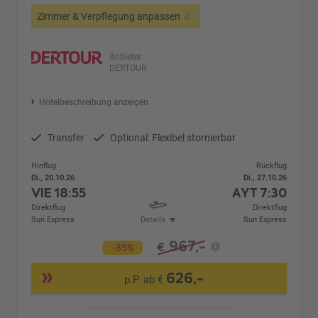
Zimmer & Verpflegung anpassen
Anbieter:
DERTOUR
Hotelbeschreibung anzeigen
Transfer
Optional: Flexibel stornierbar
Hinflug
Rückflug
Di., 20.10.26
Di., 27.10.26
VIE
18:55
AYT
7:30
Direktflug
Direktflug
Sun Express
Details
Sun Express
967,-
€
-35%
626,-
p.P. ab €