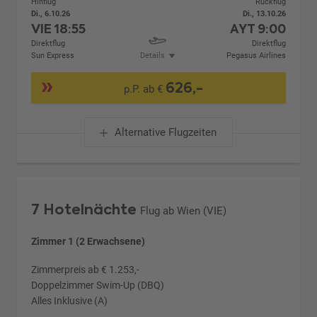
Hinflug
Rückflug
Di., 6.10.26
Di., 13.10.26
VIE
18:55
AYT
9:00
Direktflug
Direktflug
Sun Express
Details
Pegasus Airlines
626,-
p.P. ab €
Alternative Flugzeiten
7 Hotelnächte
Flug ab Wien (VIE)
Zimmer 1 (2 Erwachsene)
Zimmerpreis ab € 1.253,-
Doppelzimmer Swim-Up (DBQ)
Alles Inklusive (A)