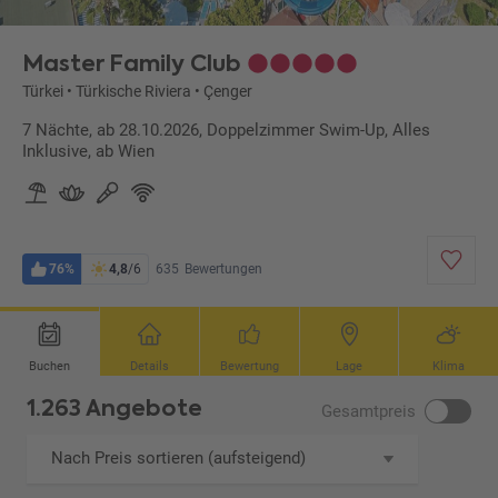
Master Family Club
Türkei
•
Türkische Riviera
•
Çenger
7 Nächte, ab 28.10.2026, Doppelzimmer Swim-Up, Alles
Inklusive, ab Wien
76%
4,8
/6
635
Bewertungen
Buchen
Details
Bewertung
Lage
Klima
1.263 Angebote
Gesamtpreis
Nach Preis sortieren (aufsteigend)