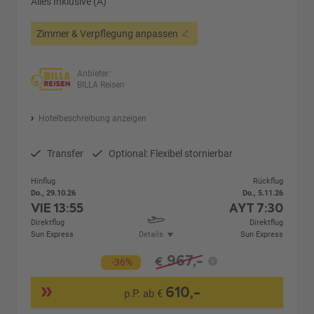
Alles Inklusive (A)
Zimmer & Verpflegung anpassen
Anbieter:
BILLA Reisen
Hotelbeschreibung anzeigen
Transfer
Optional: Flexibel stornierbar
Hinflug
Rückflug
Do., 29.10.26
Do., 5.11.26
VIE
13:55
AYT
7:30
Direktflug
Direktflug
Sun Express
Details
Sun Express
967,-
€
-36%
610,-
p.P. ab €