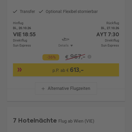
Transfer
Optional: Flexibel stornierbar
Hinflug
Rückflug
Di., 20.10.26
Di., 27.10.26
VIE
18:55
AYT
7:30
Direktflug
Direktflug
Sun Express
Details
Sun Express
967,-
€
-36%
613,-
p.P. ab €
Alternative Flugzeiten
7 Hotelnächte
Flug ab Wien (VIE)