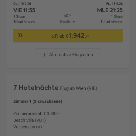
Do., 10.9.26
Fr., 18.9.26
VIE
11:55
MLE
21:25
1 Stopp
1 Stopp
Etihad Airways
Details
Etihad Airways
1.942,-
p.P. ab €
Alternative Flugzeiten
7 Hotelnächte
Flug ab Wien (VIE)
Zimmer 1 (2 Erwachsene)
Zimmerpreis ab € 3.885,-
Beach Villa (VB1)
Vollpension (V)