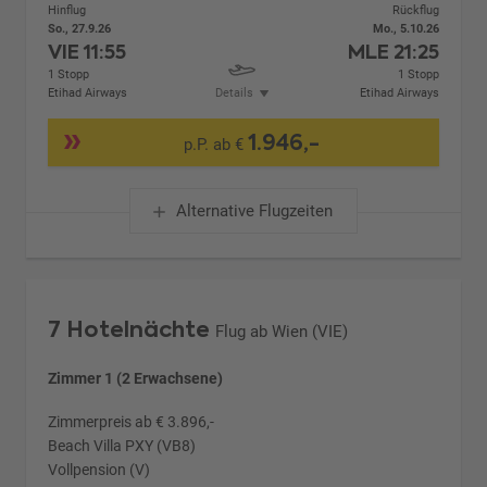
Hinflug
Rückflug
So., 27.9.26
Mo., 5.10.26
VIE
11:55
MLE
21:25
1 Stopp
1 Stopp
Etihad Airways
Details
Etihad Airways
1.946,-
p.P. ab €
Alternative Flugzeiten
7 Hotelnächte
Flug ab Wien (VIE)
Zimmer 1 (2 Erwachsene)
Zimmerpreis ab € 3.896,-
Beach Villa PXY (VB8)
Vollpension (V)