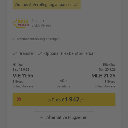
Zimmer & Verpflegung anpassen
Anbieter:
BILLA Reisen
Hotelbeschreibung anzeigen
Transfer
Optional: Flexibel stornierbar
Hinflug
Rückflug
Sa., 12.9.26
So., 20.9.26
VIE
11:55
MLE
21:25
1 Stopp
1 Stopp
Etihad Airways
Details
Etihad Airways
1.942,-
p.P. ab €
Alternative Flugzeiten