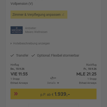
Vollpension (V)
Zimmer & Verpflegung anpassen
Anbieter:
Meiers Weltreisen
Hotelbeschreibung anzeigen
Transfer
Optional: Flexibel stornierbar
Hinflug
Rückflug
Do., 10.9.26
Fr., 18.9.26
VIE
11:55
MLE
21:25
1 Stopp
1 Stopp
Etihad Airways
Details
Etihad Airways
1.939,-
p.P. ab €