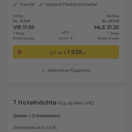
Transfer
Optional: Flexibel stornierbar
Hinflug
Rückflug
Sa., 12.9.26
So., 20.9.26
VIE
11:55
MLE
21:25
1 Stopp
1 Stopp
Etihad Airways
Details
Etihad Airways
1.939,-
p.P. ab €
Alternative Flugzeiten
7 Hotelnächte
Flug ab Wien (VIE)
Zimmer 1 (2 Erwachsene)
Zimmerpreis ab € 3.879,-