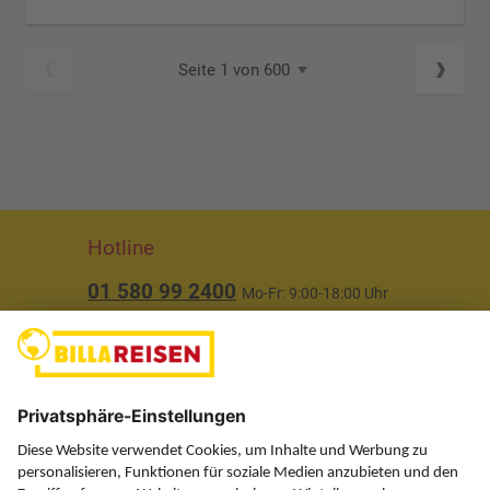
Seite 1 von 600
Hotline
01 580 99 2400
Mo-Fr: 9:00-18:00 Uhr
(ausgenommen Feiertage)
Über uns
Service
Information