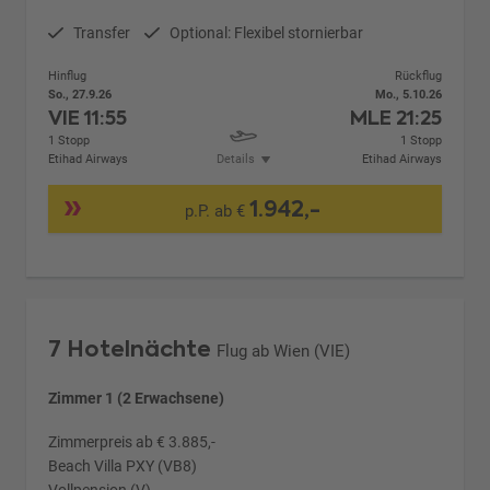
Transfer
Optional: Flexibel stornierbar
Hinflug
Rückflug
So., 27.9.26
Mo., 5.10.26
VIE
11:55
MLE
21:25
1 Stopp
1 Stopp
Etihad Airways
Details
Etihad Airways
1.942,-
p.P. ab €
7 Hotelnächte
Flug ab Wien (VIE)
Zimmer 1 (2 Erwachsene)
Zimmerpreis ab € 3.885,-
Beach Villa PXY (VB8)
Vollpension (V)