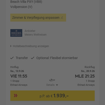
Beach Villa PXY (VB8)
Vollpension (V)
Zimmer & Verpflegung anpassen
Anbieter:
Meiers Weltreisen
Hotelbeschreibung anzeigen
Transfer
Optional: Flexibel stornierbar
Hinflug
Rückflug
Sa., 12.9.26
So., 20.9.26
VIE
11:55
MLE
21:25
1 Stopp
1 Stopp
Etihad Airways
Details
Etihad Airways
1.939,-
p.P. ab €