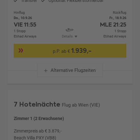
Transfer
Optional: Flexibel stornierbar
Hinflug
Rückflug
Do., 10.9.26
Fr., 18.9.26
VIE
11:55
MLE
21:25
1 Stopp
1 Stopp
Etihad Airways
Details
Etihad Airways
1.939,-
p.P. ab €
Alternative Flugzeiten
7 Hotelnächte
Flug ab Wien (VIE)
Zimmer 1 (2 Erwachsene)
Zimmerpreis ab € 3.879,-
Beach Villa PXY (VB8)