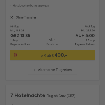
Hotelbeschreibung anzeigen
Ohne Transfer
Hinflug
Rückflug
Mi., 16.9.26
Mi., 23.9.26
GRZ
13:35
AUH
5:00
1 Stopp
1 Stopp
Pegasus Airlines
Details
Pegasus Airlines
400,-
p.P. ab €
Alternative Flugzeiten
7 Hotelnächte
Flug ab Graz (GRZ)