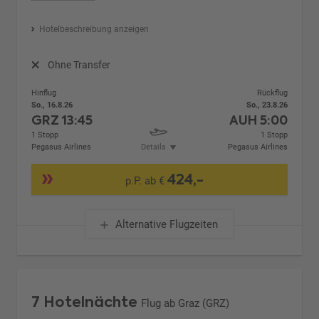
Hotelbeschreibung anzeigen
Ohne Transfer
Hinflug
Rückflug
So., 16.8.26
So., 23.8.26
GRZ
13:45
AUH
5:00
1 Stopp
1 Stopp
Pegasus Airlines
Details
Pegasus Airlines
424,-
p.P. ab €
Alternative Flugzeiten
7 Hotelnächte
Flug ab Graz (GRZ)