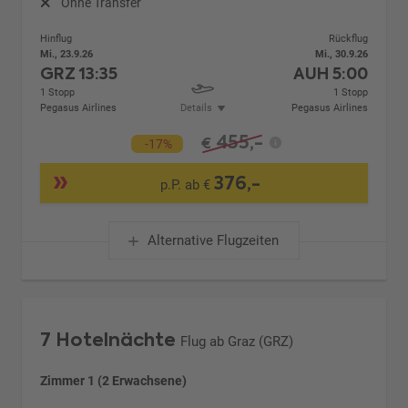
Ohne Transfer
Hinflug
Rückflug
Mi., 23.9.26
Mi., 30.9.26
GRZ
13:35
AUH
5:00
1 Stopp
1 Stopp
Pegasus Airlines
Details
Pegasus Airlines
455,-
€
-17%
376,-
p.P. ab €
Alternative Flugzeiten
7 Hotelnächte
Flug ab Graz (GRZ)
Zimmer 1 (2 Erwachsene)