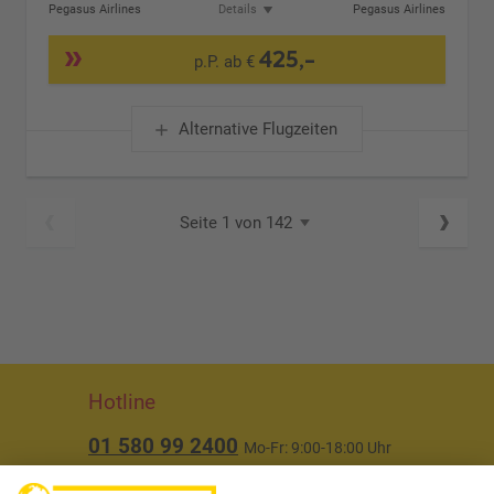
Pegasus Airlines
Details
Pegasus Airlines
425,-
p.P. ab €
Alternative Flugzeiten
Seite 1 von 142
Hotline
01 580 99 2400
Mo-Fr: 9:00-18:00 Uhr
(ausgenommen Feiertage)