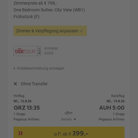
Zimmerpreis ab € 798,-
One Bedroom Suites- City View (WB1)
Frühstück (F)
Zimmer & Verpflegung anpassen
Anbieter:
XDER
Hotelbeschreibung anzeigen
Ohne Transfer
Hinflug
Rückflug
Mi., 12.8.26
Mi., 19.8.26
GRZ
13:35
AUH
5:00
1 Stopp
1 Stopp
Pegasus Airlines
Details
Pegasus Airlines
399,-
p.P. ab €