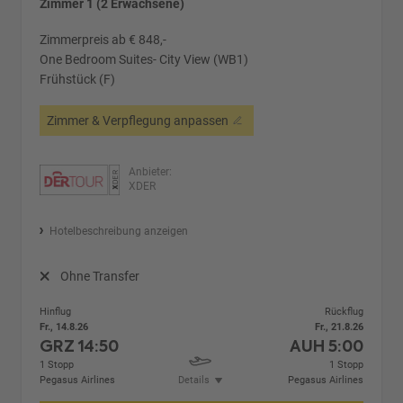
Zimmer 1 (2 Erwachsene)
Zimmerpreis ab € 848,-
One Bedroom Suites- City View (WB1)
Frühstück (F)
Zimmer & Verpflegung anpassen
Anbieter:
XDER
Hotelbeschreibung anzeigen
Ohne Transfer
Hinflug
Rückflug
Fr., 14.8.26
Fr., 21.8.26
GRZ
14:50
AUH
5:00
1 Stopp
1 Stopp
Pegasus Airlines
Details
Pegasus Airlines