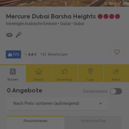
Mercure Dubai Barsha Heights
Vereinigte Arabische Emirate
•
Dubai
•
Dubai
73%
4,4
/6
142
Bewertungen
Buchen
Details
Bewertung
Lage
Klima
0 Angebote
Gesamtpreis
Nach Preis sortieren (aufsteigend)
Pauschalreisen
Hotel ohne Flug