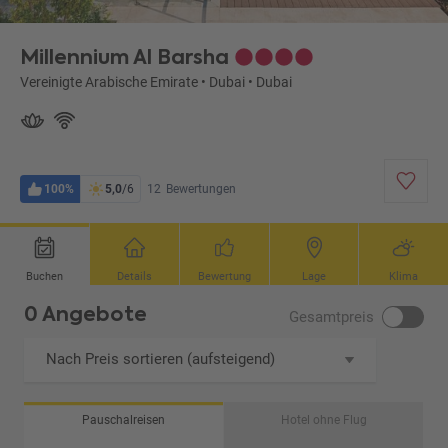
Millennium Al Barsha
Vereinigte Arabische Emirate
•
Dubai
•
Dubai
100%
5,0
/6
12
Bewertungen
Buchen
Details
Bewertung
Lage
Klima
0 Angebote
Gesamtpreis
Nach Preis sortieren (aufsteigend)
Pauschalreisen
Hotel ohne Flug