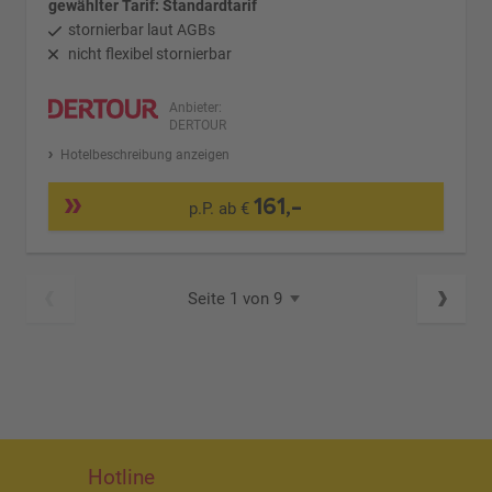
gewählter Tarif: Standardtarif
stornierbar laut AGBs
nicht flexibel stornierbar
Anbieter:
DERTOUR
Hotelbeschreibung anzeigen
161,-
p.P. ab €
Seite 1 von 9
Hotline