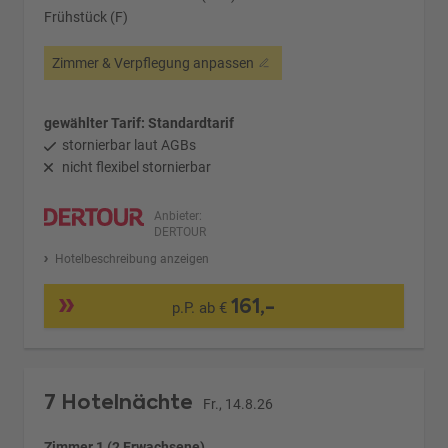
Frühstück (F)
Zimmer & Verpflegung anpassen
gewählter Tarif: Standardtarif
stornierbar laut AGBs
nicht flexibel stornierbar
Anbieter:
DERTOUR
Hotelbeschreibung anzeigen
161,-
p.P. ab €
7 Hotelnächte
Fr., 14.8.26
Zimmer 1 (2 Erwachsene)