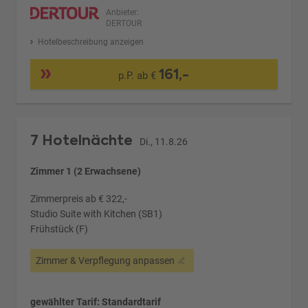
Anbieter:
DERTOUR
Hotelbeschreibung anzeigen
161,-
p.P. ab €
7 Hotelnächte
Di., 11.8.26
Zimmer 1 (2 Erwachsene)
Zimmerpreis ab € 322,-
Studio Suite with Kitchen (SB1)
Frühstück (F)
Zimmer & Verpflegung anpassen
gewählter Tarif: Standardtarif