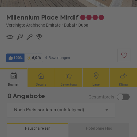
Millennium Place Mirdif
Vereinigte Arabische Emirate
•
Dubai
•
Dubai
100%
6,0
/6
4
Bewertungen
Buchen
Details
Bewertung
Lage
Klima
0 Angebote
Gesamtpreis
Nach Preis sortieren (aufsteigend)
Pauschalreisen
Hotel ohne Flug