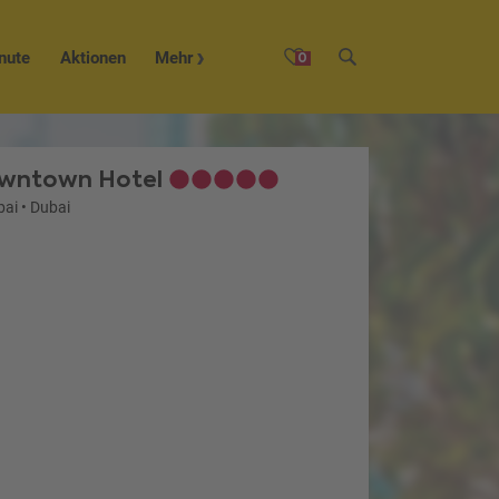
nute
Aktionen
Mehr
0
owntown Hotel
bai
•
Dubai