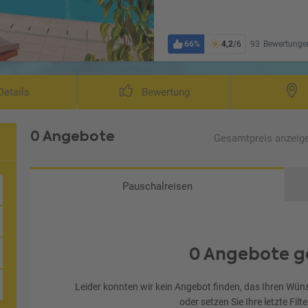
66%
4,2
/6
93
Bewertunge
Wohnbeispiel Sta
etails
Bewertung
0 Angebote
Gesamtpreis
anzeig
Pauschalreisen
0 Angebote g
Leider konnten wir kein Angebot finden, das Ihren Wüns
oder setzen Sie Ihre letzte Filt