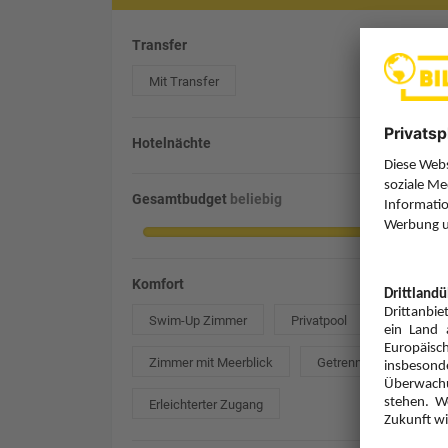
Transfer
Mit Transfer
Hotelnächte
Gesamtbudget
beliebig
Komfort
Swim-Up Zimmer
Privatpool
Zimmer mit Meerblick
Getrennte Betten
Erleichterter Zugang