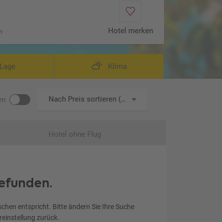
Hotel merken
n
ndard Room (Zimmercodierung DB1)
Lage
Klima
Nach Preis sortieren (aufsteigend)
en
Hotel ohne Flug
efunden.
chen entspricht. Bitte ändern Sie Ihre Suche
ereinstellung zurück.