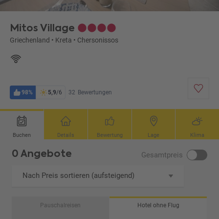
Mitos Village
Griechenland
•
Kreta
•
Chersonissos
98%
5,9
/6
32
Bewertungen
Buchen
Details
Bewertung
Lage
Klima
0 Angebote
Gesamtpreis
Nach Preis sortieren (aufsteigend)
Pauschalreisen
Hotel ohne Flug