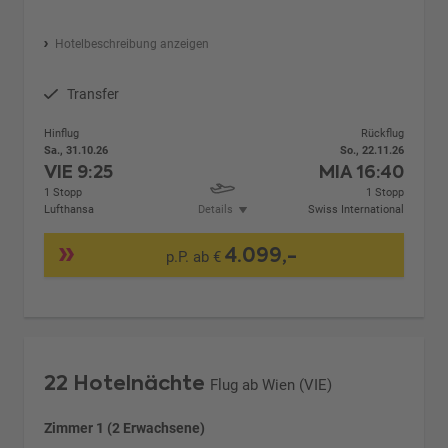
Hotelbeschreibung anzeigen
Transfer
Hinflug
Rückflug
Sa., 31.10.26
So., 22.11.26
VIE
9:25
MIA
16:40
1 Stopp
1 Stopp
Lufthansa
Details
Swiss International
4.099,-
p.P. ab €
22 Hotelnächte
Flug ab Wien (VIE)
Zimmer 1 (2 Erwachsene)