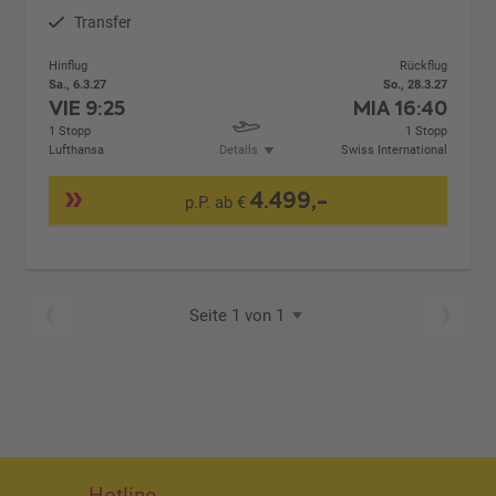
Transfer
Hinflug
Rückflug
Sa., 6.3.27
So., 28.3.27
VIE
9:25
MIA
16:40
1 Stopp
1 Stopp
Lufthansa
Details
Swiss International
4.499,-
p.P. ab €
Seite 1 von 1
Hotline