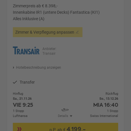
Zimmerpreis ab € 8.398,-
Innenkabine IR1 (untere Decks) Fantastica (KI1)
Alles Inklusive (A)
Zimmer & Verpflegung anpassen
Anbieter:
Transair
Hotelbeschreibung anzeigen
Transfer
Hinflug
Rückflug
Sa., 21.11.26
So., 13.12.26
VIE
9:25
MIA
16:40
1 Stopp
1 Stopp
Lufthansa
Details
Swiss International
4.199,-
p.P. ab €