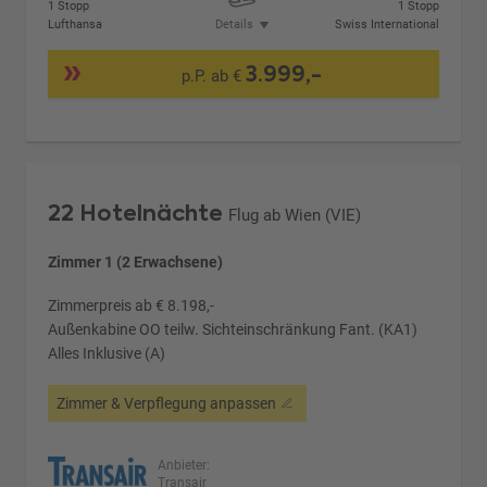
1 Stopp
1 Stopp
Lufthansa
Details
Swiss International
3.999,-
p.P. ab €
22 Hotelnächte
Flug ab Wien (VIE)
Zimmer 1 (2 Erwachsene)
Zimmerpreis ab € 8.198,-
Außenkabine OO teilw. Sichteinschränkung Fant. (KA1)
Alles Inklusive (A)
Zimmer & Verpflegung anpassen
Anbieter:
Transair