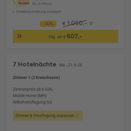
BILLA Reisen
Hotelbeschreibung anzeigen
1.050,-
€
-42%
607,-
Obj. ab €
7 Hotelnächte
Mo., 21.9.26
Zimmer 1 (2 Erwachsene)
Zimmerpreis ab € 626,-
Mobile Home (MH)
Selbstverpflegung (U)
Zimmer & Verpflegung anpassen