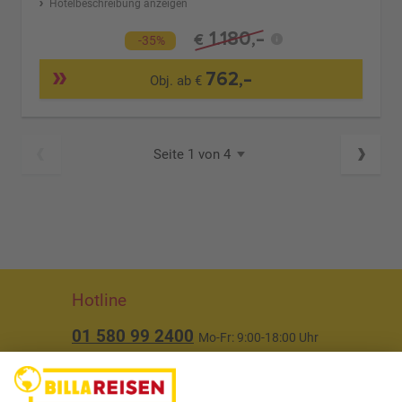
Hotelbeschreibung anzeigen
1.180,-
€
-35%
762,-
Obj. ab €
Seite 1 von 4
Hotline
01 580 99 2400
Mo-Fr: 9:00-18:00 Uhr
(ausgenommen Feiertage)