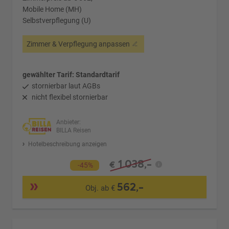
Mobile Home (MH)
Selbstverpflegung (U)
Zimmer & Verpflegung anpassen
gewählter Tarif: Standardtarif
stornierbar laut AGBs
nicht flexibel stornierbar
Anbieter:
BILLA Reisen
Hotelbeschreibung anzeigen
1.038,-
€
-45%
562,-
Obj. ab €