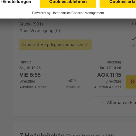
Zimmer 1 (2 Erwachsene)
Zimmerpreis ab € 1.248,-
Studio (SB1)
Ohne Verpflegung (U)
Zimmer & Verpflegung anpassen
Hinflug
Rückflug
Sa., 10.10.26
Sa., 17.10.26
VIE
6:55
AOK
11:15
Direktflug
Direktflug
Austrian Airlines
Details
Austrian Airlines
Alternative Fl
7 Hotelnächte