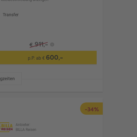
Transfer
911,-
€
600,-
p.P. ab €
ugzeiten
-34%
Anbieter:
BILLA Reisen