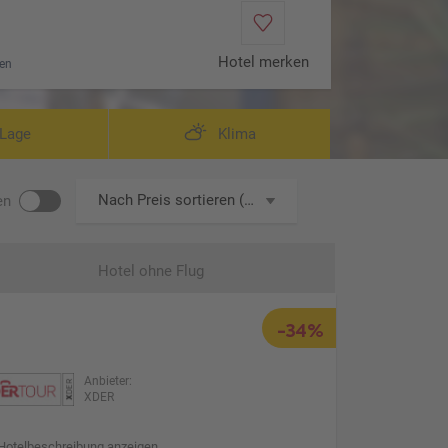
Hotel merken
en
Lage
Klima
Nach Preis sortieren (aufsteigend)
en
Hotel ohne Flug
-34%
Anbieter:
XDER
Hotelbeschreibung anzeigen