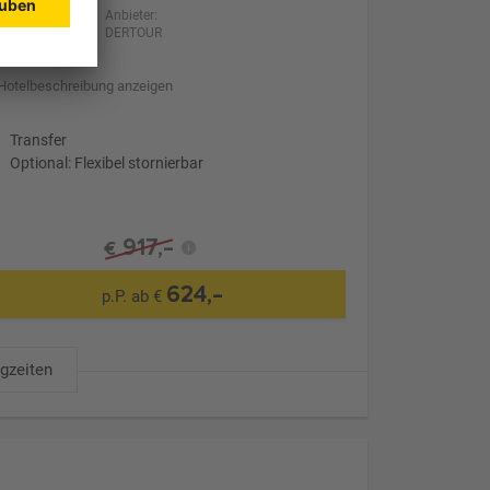
Anbieter:
DERTOUR
Hotelbeschreibung anzeigen
Transfer
Optional: Flexibel stornierbar
917,-
€
624,-
p.P. ab €
ugzeiten