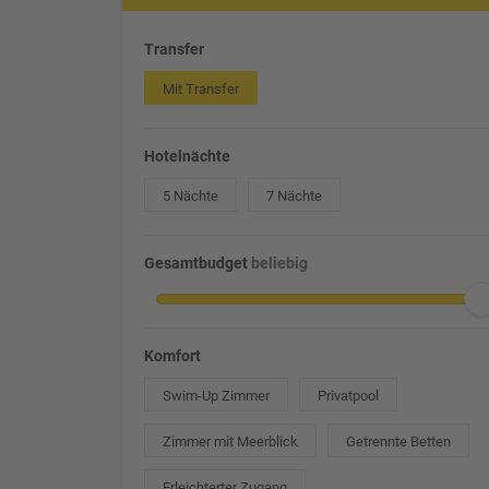
Transfer
Mit Transfer
Hotelnächte
5 Nächte
7 Nächte
Gesamtbudget
beliebig
Komfort
Swim-Up Zimmer
Privatpool
Zimmer mit Meerblick
Getrennte Betten
Erleichterter Zugang