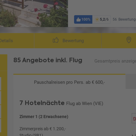
100%
5,2
/6
56
Bewertung
etails
Bewertung
85 Angebote
inkl. Flug
Gesamtpreis
anzeig
Pauschalreisen
pro Pers. ab € 600,-
7 Hotelnächte
Flug ab Wien (VIE)
Zimmer 1 (2 Erwachsene)
Zimmerpreis ab € 1.200,-
Studio (SB1)