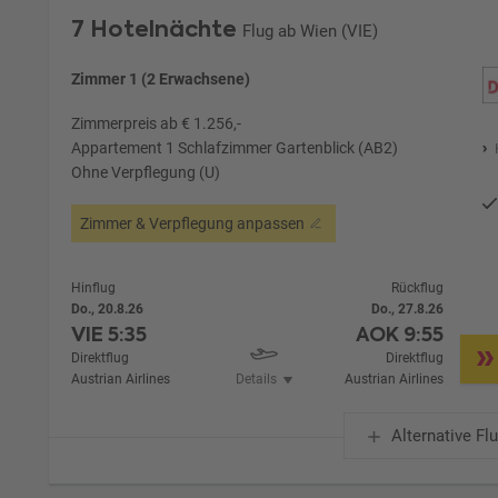
7 Hotelnächte
Flug ab Wien (VIE)
Zimmer 1 (2 Erwachsene)
Zimmerpreis ab € 1.256,-
Appartement 1 Schlafzimmer Gartenblick (AB2)
Ohne Verpflegung (U)
Zimmer & Verpflegung anpassen
Hinflug
Rückflug
Do., 20.8.26
Do., 27.8.26
VIE
5:35
AOK
9:55
Direktflug
Direktflug
Austrian Airlines
Details
Austrian Airlines
Alternative Fl