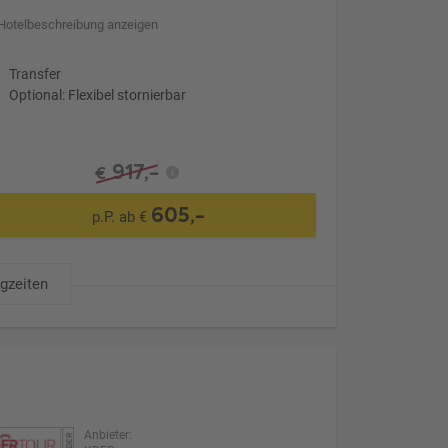
Hotelbeschreibung anzeigen
Transfer
Optional: Flexibel stornierbar
917,-
€
605,-
p.P. ab €
ugzeiten
Anbieter: