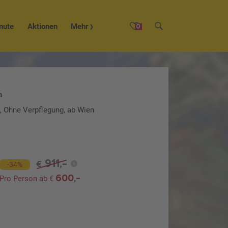
nute
Aktionen
Mehr
0
a
o, Ohne Verpflegung, ab Wien
911,-
€
-34%
600,-
Pro Person ab €