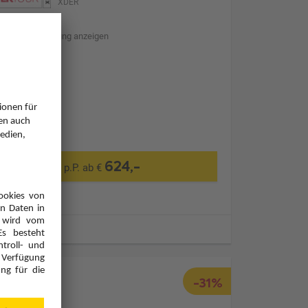
XDER
Hotelbeschreibung anzeigen
Transfer
624,-
p.P. ab €
ugzeiten
-31%