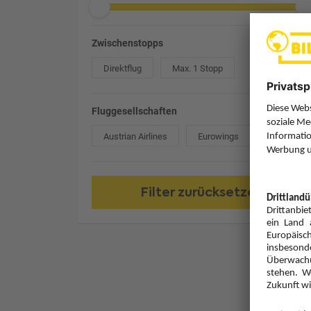
Zwischenstopps
Direktflug
Max. 1 Stopp
Fluggesellschaften
Austrian Airlines
Eurowings
Filter zurücksetzen