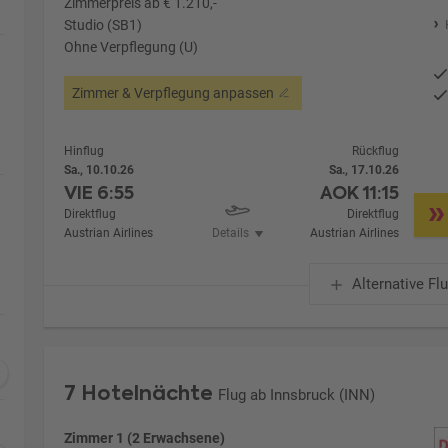
Zimmerpreis ab € 1.210,-
Studio (SB1)
Ohne Verpflegung (U)
Zimmer & Verpflegung anpassen
Hinflug
Rückflug
Sa., 10.10.26
Sa., 17.10.26
VIE
6:55
AOK
11:15
Direktflug
Direktflug
Austrian Airlines
Details
Austrian Airlines
Alternative Fl
7 Hotelnächte
Flug ab Innsbruck (INN)
Zimmer 1 (2 Erwachsene)