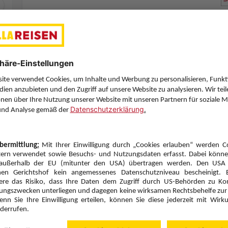
Zimmerpreis ab € 1.248,-
Appartement 1 Schlafzimmer Meerblick (AB1)
Ohne Verpflegung (U)
Zimmer & Verpflegung anpassen
Hinflug
Rückflug
Di., 8.9.26
Di., 15.9.26
INN
15:35
AOK
13:00
Direktflug
Direktflug
Eurowings
Details
Eurowings
Alternative Fl
7 Hotelnächte
Flug ab Wien (VIE)