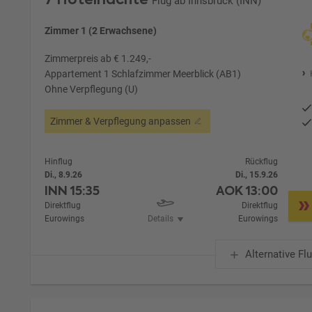
Flug ab Innsbruck (INN)
Zimmer 1 (2 Erwachsene)
Zimmerpreis ab € 1.249,-
Appartement 1 Schlafzimmer Meerblick (AB1)
Ohne Verpflegung (U)
Zimmer & Verpflegung anpassen
Hinflug
Rückflug
Di., 8.9.26
Di., 15.9.26
INN
15:35
AOK
13:00
Direktflug
Direktflug
Eurowings
Details
Eurowings
Alternative Fl