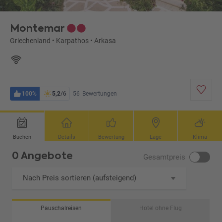
Montemar
Griechenland
•
Karpathos
•
Arkasa
100%
5,2
/6
56
Bewertungen
Buchen
Details
Bewertung
Lage
Klima
0 Angebote
Gesamtpreis
Nach Preis sortieren (aufsteigend)
Pauschalreisen
Hotel ohne Flug