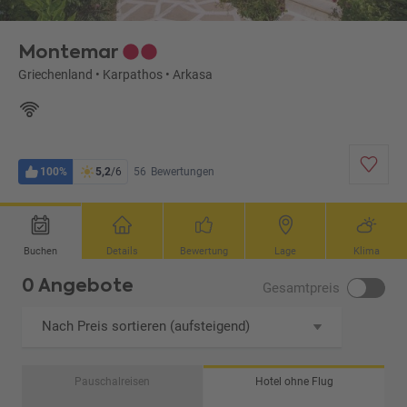
Montemar
Griechenland
•
Karpathos
•
Arkasa
100%
5,2
/6
56
Bewertungen
Buchen
Details
Bewertung
Lage
Klima
0 Angebote
Gesamtpreis
Nach Preis sortieren (aufsteigend)
Pauschalreisen
Hotel ohne Flug