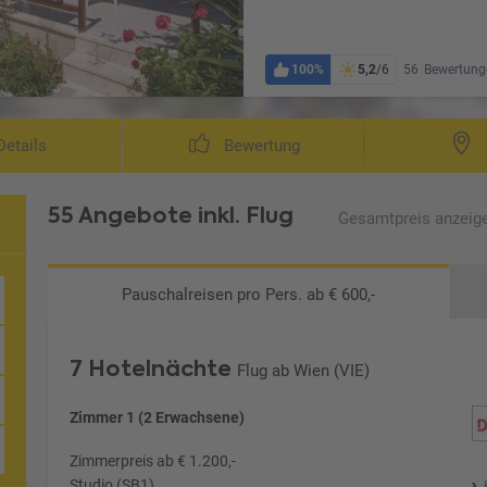
100%
5,2
/6
56
Bewertung
etails
Bewertung
55 Angebote
inkl. Flug
Gesamtpreis
anzeig
Pauschalreisen
pro Pers. ab € 600,-
7 Hotelnächte
Flug ab Wien (VIE)
Zimmer 1 (2 Erwachsene)
Zimmerpreis ab € 1.200,-
Studio (SB1)