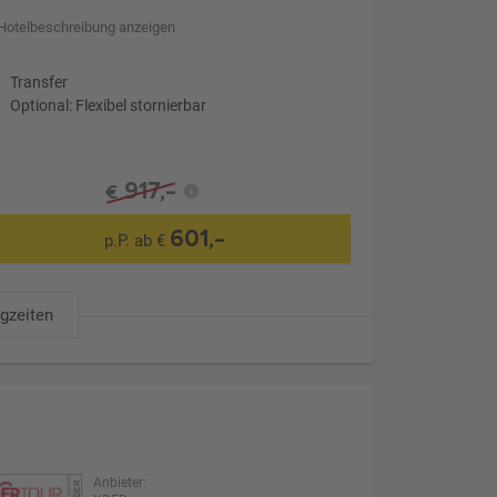
Hotelbeschreibung anzeigen
Transfer
Optional: Flexibel stornierbar
917,-
€
601,-
p.P. ab €
ugzeiten
Anbieter: