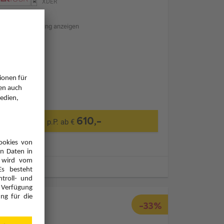
XDER
Hotelbeschreibung anzeigen
Transfer
610,-
p.P. ab €
ugzeiten
-33%