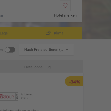
Hotel merken
en
Lage
Klima
Nach Preis sortieren (aufsteigend)
en
Hotel ohne Flug
-34%
Anbieter:
XDER
Hotelbeschreibung anzeigen