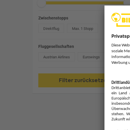
Zwischenstopps
Direktflug
Max. 1 Stopp
Fluggesellschaften
Austrian Airlines
Eurowings
Filter zurücksetzen