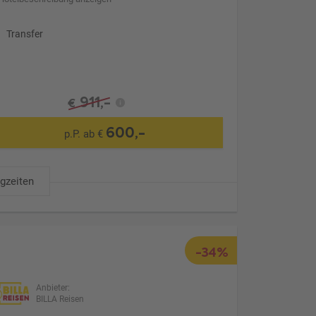
Transfer
911,-
€
600,-
p.P. ab €
ugzeiten
-34%
Anbieter:
BILLA Reisen