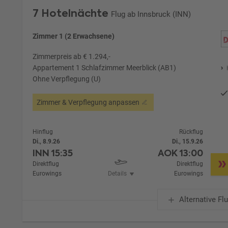
7 Hotelnächte
Flug ab Innsbruck (INN)
Zimmer 1 (2 Erwachsene)
Zimmerpreis ab € 1.294,-
Appartement 1 Schlafzimmer Meerblick (AB1)
Ohne Verpflegung (U)
Zimmer & Verpflegung anpassen
Hinflug
Rückflug
Di., 8.9.26
Di., 15.9.26
INN
15:35
AOK
13:00
Direktflug
Direktflug
Eurowings
Details
Eurowings
Alternative Fl