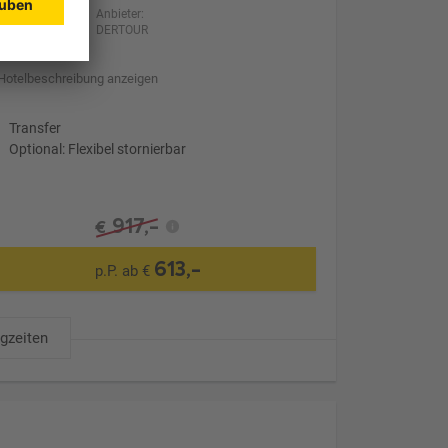
Anbieter:
DERTOUR
Hotelbeschreibung anzeigen
Transfer
Optional: Flexibel stornierbar
917,-
€
613,-
p.P. ab €
ugzeiten