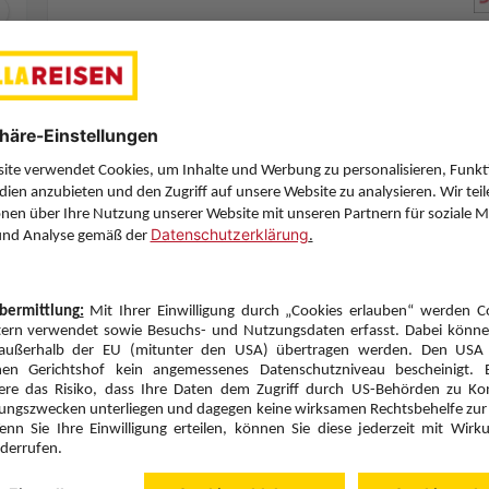
Zimmerpreis ab € 1.220,-
Appartement 1 Schlafzimmer Gartenblick (AB2)
Ohne Verpflegung (U)
Zimmer & Verpflegung anpassen
Hinflug
Rückflug
Do., 20.8.26
Do., 27.8.26
VIE
5:35
AOK
9:55
Direktflug
Direktflug
Austrian Airlines
Details
Austrian Airlines
Alternative Fl
7 Hotelnächte
Flug ab Wien (VIE)