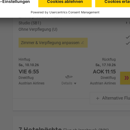
Zimmer 1 (2 Erwachsene)
Zimmerpreis ab € 1.227,-
Studio (SB1)
Ohne Verpflegung (U)
Zimmer & Verpflegung anpassen
Hinflug
Rückflug
Sa., 10.10.26
Sa., 17.10.26
VIE
6:55
AOK
11:15
Direktflug
Direktflug
Austrian Airlines
Details
Austrian Airlines
Alternative Fl
7 Hotelnächte