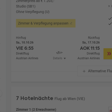
Zimmerpreis ab € 1.203,-
Studio (SB1)
Ohne Verpflegung (U)
Zimmer & Verpflegung anpassen
Hinflug
Rückflug
Sa., 10.10.26
Sa., 17.10.26
VIE
6:55
AOK
11:15
Direktflug
Direktflug
Austrian Airlines
Details
Austrian Airlines
Alternative Fl
7 Hotelnächte
Flug ab Wien (VIE)
Zimmer 1 (2 Erwachsene)