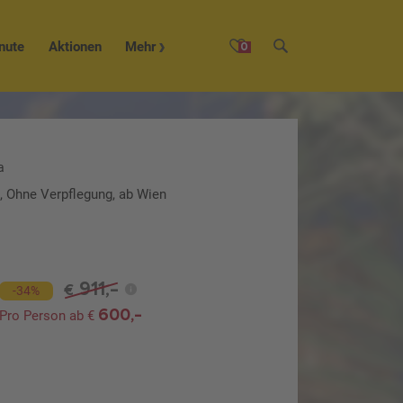
nute
Aktionen
Mehr
0
a
o, Ohne Verpflegung, ab Wien
911,-
€
-34%
600,-
Pro Person ab €