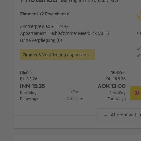
Flug ab Innsbruck (INN)
Zimmer 1 (2 Erwachsene)
Zimmerpreis ab € 1.249,-
Appartement 1 Schlafzimmer Meerblick (AB1)
Ohne Verpflegung (U)
Zimmer & Verpflegung anpassen
Hinflug
Rückflug
Di., 8.9.26
Di., 15.9.26
INN
15:35
AOK
13:00
Direktflug
Direktflug
Eurowings
Details
Eurowings
Alternative Fl