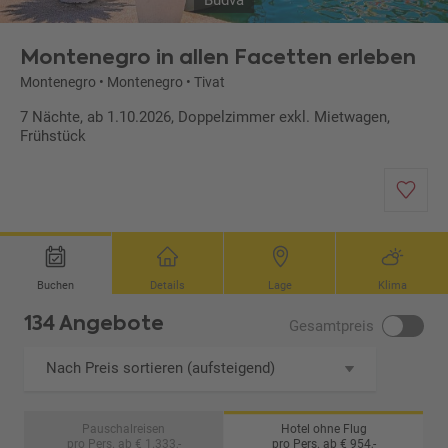
Budva
Montenegro in allen Facetten erleben
Montenegro
•
Montenegro
•
Tivat
7 Nächte, ab 1.10.2026, Doppelzimmer exkl. Mietwagen,
Frühstück
Buchen
Details
Lage
Klima
134 Angebote
Gesamtpreis
Nach Preis sortieren (aufsteigend)
Pauschalreisen
Hotel ohne Flug
pro Pers. ab € 1.333,-
pro Pers. ab € 954,-