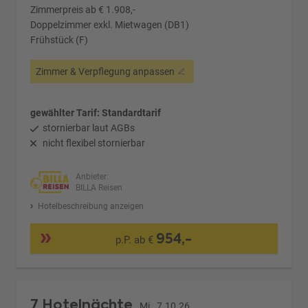
Zimmerpreis ab € 1.908,-
Doppelzimmer exkl. Mietwagen (DB1)
Frühstück (F)
Zimmer & Verpflegung anpassen
gewählter Tarif: Standardtarif
stornierbar laut AGBs
nicht flexibel stornierbar
Anbieter:
BILLA Reisen
Hotelbeschreibung anzeigen
954,-
p.P. ab €
7 Hotelnächte
Mi., 7.10.26