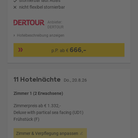
stornierbar laut AGBs
nicht flexibel stornierbar
Anbieter:
DERTOUR
Hotelbeschreibung anzeigen
666,-
p.P. ab €
11 Hotelnächte
Do., 20.8.26
Zimmer 1 (2 Erwachsene)
Zimmerpreis ab € 1.332,-
Deluxe with partical sea facing (UD1)
Frühstück (F)
Zimmer & Verpflegung anpassen