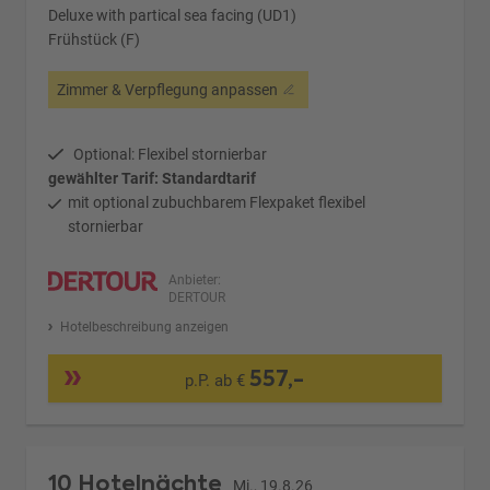
Deluxe with partical sea facing (UD1)
Frühstück (F)
Zimmer & Verpflegung anpassen
Optional: Flexibel stornierbar
gewählter Tarif: Standardtarif
mit optional zubuchbarem Flexpaket flexibel
stornierbar
Anbieter:
DERTOUR
Hotelbeschreibung anzeigen
557,-
p.P. ab €
10 Hotelnächte
Mi., 19.8.26