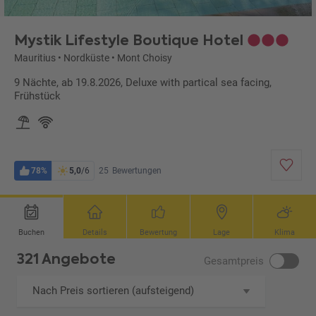
Mystik Lifestyle Boutique Hotel
Mauritius
•
Nordküste
•
Mont Choisy
9 Nächte, ab 19.8.2026, Deluxe with partical sea facing,
Frühstück
78%
5,0
/6
25
Bewertungen
Buchen
Details
Bewertung
Lage
Klima
321 Angebote
Gesamtpreis
Nach Preis sortieren (aufsteigend)