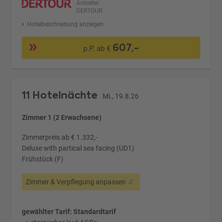
Anbieter:
DERTOUR
Hotelbeschreibung anzeigen
607,-
p.P. ab €
11 Hotelnächte
Mi., 19.8.26
Zimmer 1 (2 Erwachsene)
Zimmerpreis ab € 1.332,-
Deluxe with partical sea facing (UD1)
Frühstück (F)
Zimmer & Verpflegung anpassen
gewählter Tarif: Standardtarif