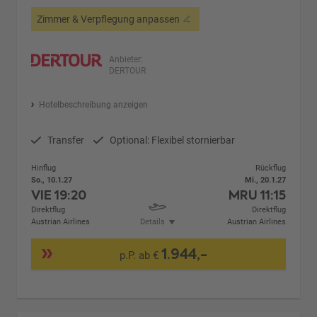
Zimmer & Verpflegung anpassen
Anbieter:
DERTOUR
Hotelbeschreibung anzeigen
Transfer
Optional: Flexibel stornierbar
Hinflug
Rückflug
So., 10.1.27
Mi., 20.1.27
VIE
19:20
MRU
11:15
Direktflug
Direktflug
Austrian Airlines
Details
Austrian Airlines
1.944,-
p.P. ab €