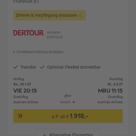
Frühstück (F)
Zimmer & Verpflegung anpassen
Anbieter:
DERTOUR
Hotelbeschreibung anzeigen
Transfer
Optional: Flexibel stornierbar
Hinflug
Rückflug
Sa., 23.1.27
Di., 2.2.27
VIE
20:15
MRU
11:15
Direktflug
Direktflug
Austrian Airlines
Details
Austrian Airlines
1.918,-
p.P. ab €
Alternative Flugzeiten