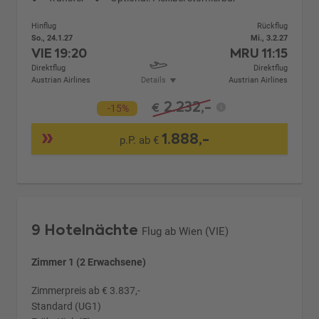
Hinflug
Rückflug
So., 24.1.27
Mi., 3.2.27
VIE
19:20
MRU
11:15
Direktflug
Direktflug
Austrian Airlines
Details
Austrian Airlines
2.232,-
€
-15%
1.888,-
p.P. ab €
9 Hotelnächte
Flug ab Wien (VIE)
Zimmer 1 (2 Erwachsene)
Zimmerpreis ab € 3.837,-
Standard (UG1)