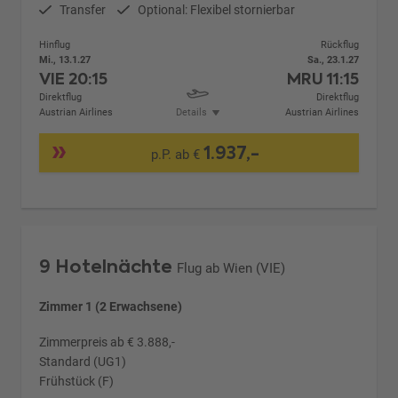
Transfer
Optional: Flexibel stornierbar
Hinflug
Rückflug
Mi., 13.1.27
Sa., 23.1.27
VIE
20:15
MRU
11:15
Direktflug
Direktflug
Austrian Airlines
Details
Austrian Airlines
1.937,-
p.P. ab €
9 Hotelnächte
Flug ab Wien (VIE)
Zimmer 1 (2 Erwachsene)
Zimmerpreis ab € 3.888,-
Standard (UG1)
Frühstück (F)