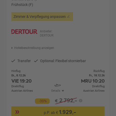
Frühstück (F)
Zimmer & Verpflegung anpassen
Anbieter:
DERTOUR
Hotelbeschreibung anzeigen
Transfer
Optional: Flexibel stornierbar
Hinflug
Rückflug
Di., 8.12.26
Fr., 18.12.26
VIE
19:20
MRU
10:20
Direktflug
Direktflug
Austrian Airlines
Details
Austrian Airlines
2.792,-
€
-30%
1.929,-
p.P. ab €