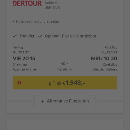
Anbieter:
DERTOUR
Hotelbeschreibung anzeigen
Transfer
Optional: Flexibel stornierbar
Hinflug
Rückflug
Di., 12.1.27
Fr., 22.1.27
VIE
20:15
MRU
10:20
Direktflug
Direktflug
Austrian Airlines
Details
Austrian Airlines
1.948,-
p.P. ab €
Alternative Flugzeiten