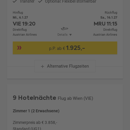
Transfer
Optional: Flexibel stornierbar
Hinflug
Rückflug
Mi., 6.1.27
Sa., 16.1.27
VIE
19:20
MRU
11:15
Direktflug
Direktflug
Austrian Airlines
Details
Austrian Airlines
1.925,-
p.P. ab €
Alternative Flugzeiten
9 Hotelnächte
Flug ab Wien (VIE)
Zimmer 1 (2 Erwachsene)
Zimmerpreis ab € 3.858,-
Standard (UG1)