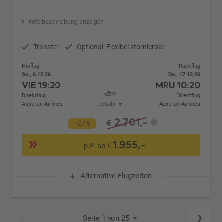
Hotelbeschreibung anzeigen
Transfer
Optional: Flexibel stornierbar
Hinflug
Rückflug
So., 6.12.26
Do., 17.12.26
VIE
19:20
MRU
10:20
Direktflug
Direktflug
Austrian Airlines
Details
Austrian Airlines
2.701,-
€
-27%
1.955,-
p.P. ab €
Alternative Flugzeiten
Seite 1 von 25