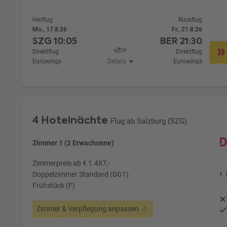
Hinflug
Rückflug
Mo., 17.8.26
Fr., 21.8.26
SZG
10:05
BER
21:30
Direktflug
Direktflug
Eurowings
Details
Eurowings
4 Hotelnächte
Flug ab Salzburg (SZG)
Zimmer 1 (2 Erwachsene)
Zimmerpreis ab € 1.487,-
Doppelzimmer Standard (DG1)
Frühstück (F)
Zimmer & Verpflegung anpassen