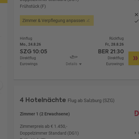
Frühstück (F)
Zimmer & Verpflegung anpassen
Hinflug
Rückflug
Mo., 24.8.26
Fr., 28.8.26
SZG
10:05
BER
21:30
Direktflug
Direktflug
Eurowings
Details
Eurowings
4 Hotelnächte
Flug ab Salzburg (SZG)
Zimmer 1 (2 Erwachsene)
Zimmerpreis ab € 1.450,-
Doppelzimmer Standard (DG1)