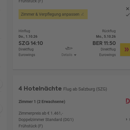
Frühstück (F)
Zimmer & Verpflegung anpassen
Hinflug
Rückflug
Do., 1.10.26
Mo., 5.10.26
SZG
14:10
BER
11:50
Direktflug
Direktflug
Eurowings
Details
Eurowings
4 Hotelnächte
Flug ab Salzburg (SZG)
Zimmer 1 (2 Erwachsene)
Zimmerpreis ab € 1.461,-
Doppelzimmer Standard (DG1)
Frühstück (F)