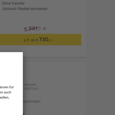
Ohne Transfer
Optional: Flexibel stornierbar
881,-
€
730,-
p.P. ab €
Anbieter:
DERTOUR
Hotelbeschreibung anzeigen
Ohne Transfer