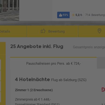
93%
5,2
/6
714
Bewertung
etails
Bewertung
25 Angebote
inkl. Flug
Gesamtpreis
anzeig
Pauschalreisen
pro Pers. ab € 724,-
4 Hotelnächte
Flug ab Salzburg (SZG)
Zimmer 1 (2 Erwachsene)
Zimmerpreis ab € 1.448,-
Doppelzimmer Standard (DG1)