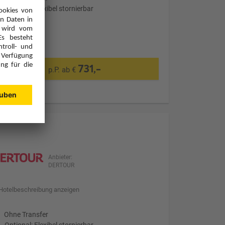
Optional: Flexibel stornierbar
731,-
p.P. ab €
Anbieter:
DERTOUR
Hotelbeschreibung anzeigen
Ohne Transfer
Optional: Flexibel stornierbar