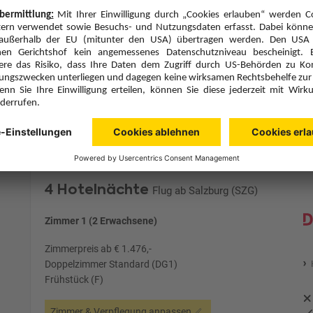
Zimmer & Verpflegung anpassen
Hinflug
Rückflug
Do., 22.10.26
Mo., 26.10.26
SZG
14:10
BER
12:55
Direktflug
Direktflug
Eurowings
Details
Eurowings
4 Hotelnächte
Flug ab Salzburg (SZG)
Zimmer 1 (2 Erwachsene)
Zimmerpreis ab € 1.476,-
Doppelzimmer Standard (DG1)
Frühstück (F)
Zimmer & Verpflegung anpassen