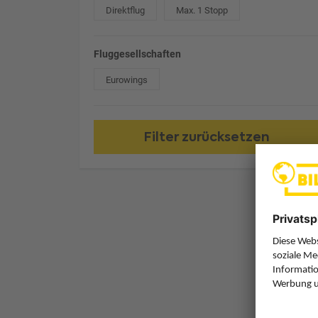
Direktflug
Max. 1 Stopp
Fluggesellschaften
Eurowings
Filter zurücksetzen