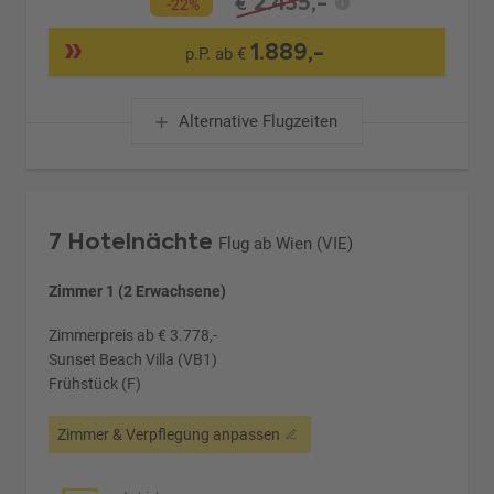
2.435,-
€
-22%
1.889,-
p.P. ab €
Alternative Flugzeiten
7 Hotelnächte
Flug ab Wien (VIE)
Zimmer 1 (2 Erwachsene)
Zimmerpreis ab € 3.778,-
Sunset Beach Villa (VB1)
Frühstück (F)
Zimmer & Verpflegung anpassen