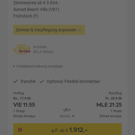
Zimmerpreis ab € 3.824,-
Sunset Beach Villa (VB1)
Frühstück (F)
Zimmer & Verpflegung anpassen
Anbieter:
BILLA Reisen
Hotelbeschreibung anzeigen
Transfer
Optional: Flexibel stornierbar
Hinflug
Rückflug
Do., 17.9.26
Fr., 25.9.26
VIE
11:55
MLE
21:25
1 Stopp
1 Stopp
Etihad Airways
Details
Etihad Airways
1.912,-
p.P. ab €