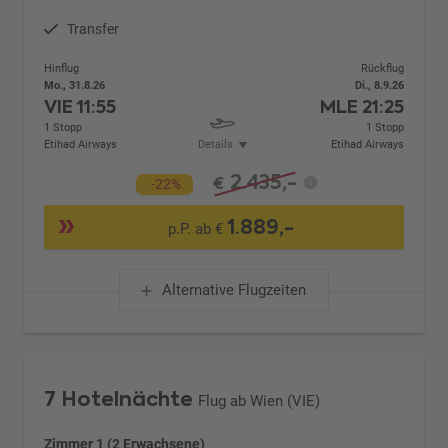
Transfer
Hinflug
Rückflug
Mo., 31.8.26
Di., 8.9.26
VIE
11:55
MLE
21:25
1 Stopp
1 Stopp
Etihad Airways
Details
Etihad Airways
2.435,-
€
-22%
1.889,-
p.P. ab €
Alternative Flugzeiten
7 Hotelnächte
Flug ab Wien (VIE)
Zimmer 1 (2 Erwachsene)