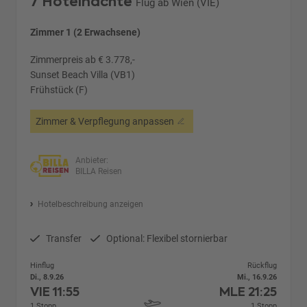
7 Hotelnächte
Flug ab Wien (VIE)
Zimmer 1 (2 Erwachsene)
Zimmerpreis ab € 3.778,-
Sunset Beach Villa (VB1)
Frühstück (F)
Zimmer & Verpflegung anpassen
Anbieter:
BILLA Reisen
Hotelbeschreibung anzeigen
Transfer
Optional: Flexibel stornierbar
Hinflug
Rückflug
Di., 8.9.26
Mi., 16.9.26
VIE
11:55
MLE
21:25
1 Stopp
1 Stopp