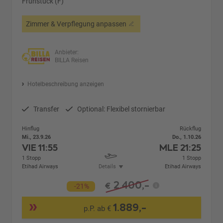
Frühstück (F)
Zimmer & Verpflegung anpassen
Anbieter:
BILLA Reisen
Hotelbeschreibung anzeigen
Transfer
Optional: Flexibel stornierbar
Hinflug
Rückflug
Mi., 23.9.26
Do., 1.10.26
VIE
11:55
MLE
21:25
1 Stopp
1 Stopp
Etihad Airways
Details
Etihad Airways
2.400,-
€
-21%
1.889,-
p.P. ab €