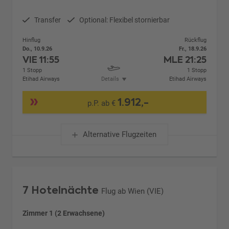
Transfer
Optional: Flexibel stornierbar
Hinflug
Rückflug
Do., 10.9.26
Fr., 18.9.26
VIE
11:55
MLE
21:25
1 Stopp
1 Stopp
Etihad Airways
Details
Etihad Airways
1.912,-
p.P. ab €
Alternative Flugzeiten
7 Hotelnächte
Flug ab Wien (VIE)
Zimmer 1 (2 Erwachsene)