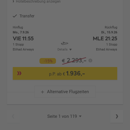
Hotelbeschreibung anzeigen
Transfer
Hinflug
Rückflug
Mo., 7.9.26
Di., 15.9.26
VIE
11:55
MLE
21:25
1 Stopp
1 Stopp
Etihad Airways
Details
Etihad Airways
2.293,-
€
-15%
1.936,-
p.P. ab €
Alternative Flugzeiten
Seite 1 von 119