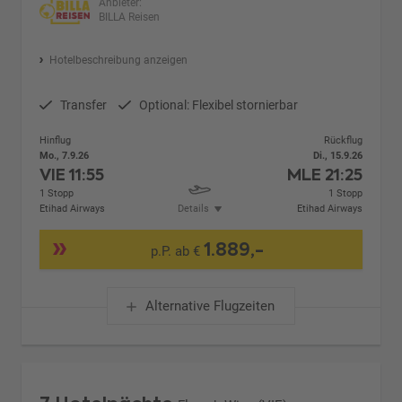
Anbieter:
BILLA Reisen
Hotelbeschreibung anzeigen
Transfer
Optional: Flexibel stornierbar
Hinflug
Rückflug
Mo., 7.9.26
Di., 15.9.26
VIE
11:55
MLE
21:25
1 Stopp
1 Stopp
Etihad Airways
Details
Etihad Airways
1.889,-
p.P. ab €
Alternative Flugzeiten