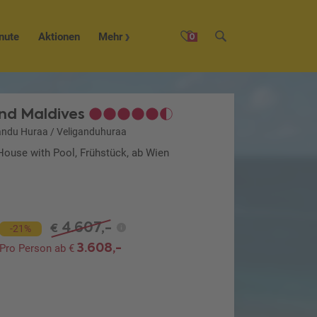
nute
Aktionen
Mehr
0
and Maldives
andu Huraa / Veliganduhuraa
House with Pool, Frühstück, ab Wien
4.607,-
€
-21%
3.608,-
Pro Person ab €