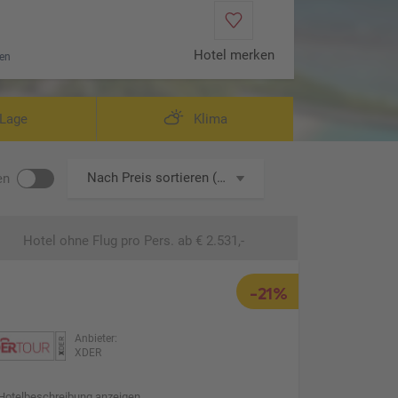
Hotel merken
en
it Pool (Zimmercodierung VB1)
Lage
Klima
Nach Preis sortieren (aufsteigend)
en
Hotel ohne Flug
pro Pers. ab € 2.531,-
-21%
Anbieter:
XDER
Hotelbeschreibung anzeigen