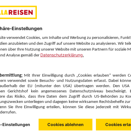
Zimmerpreis ab € 7.216,-
Ocean House with Pool (VB2)
Frühstück (F)
Zimmer & Verpflegung anpassen
Hinflug
Rückflug
Do., 8.10.26
Mo., 12.10.26
VIE
20:10
MLE
9:30
Direktflug
Direktflug
Austrian Airlines
Details
Austrian Airlines
Alternative Fl
3 Hotelnächte
Flug ab Wien (VIE)
Zimmer 1 (2 Erwachsene)