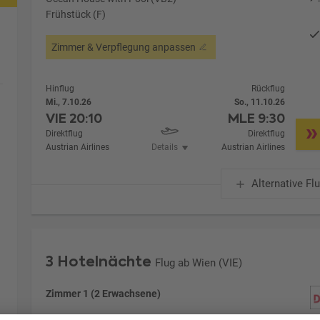
Frühstück (F)
Zimmer & Verpflegung anpassen
Hinflug
Rückflug
Mi., 7.10.26
So., 11.10.26
VIE
20:10
MLE
9:30
Direktflug
Direktflug
Austrian Airlines
Details
Austrian Airlines
Alternative Fl
3 Hotelnächte
Flug ab Wien (VIE)
Zimmer 1 (2 Erwachsene)