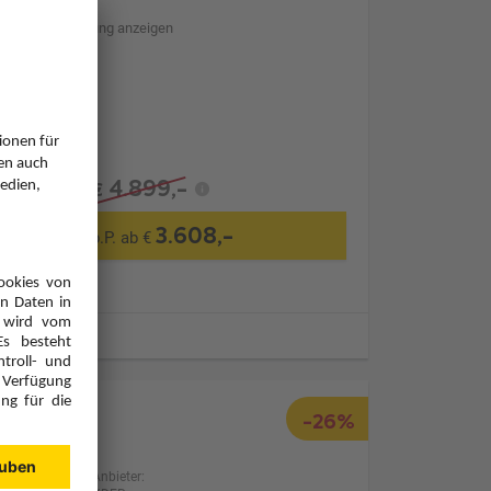
Hotelbeschreibung anzeigen
Transfer
4.899,-
€
3.608,-
p.P. ab €
ugzeiten
-26%
Anbieter: