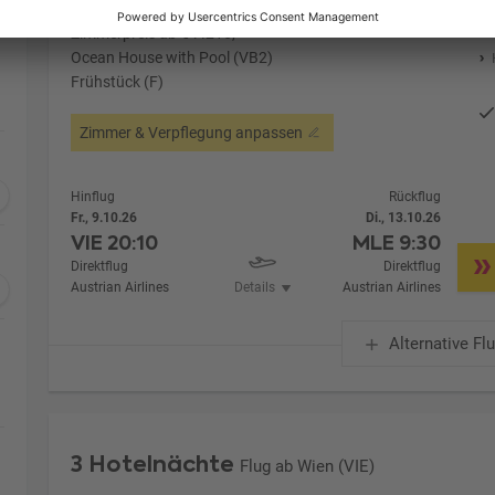
Zimmerpreis ab € 7.216,-
Ocean House with Pool (VB2)
Frühstück (F)
Zimmer & Verpflegung anpassen
Hinflug
Rückflug
Fr., 9.10.26
Di., 13.10.26
VIE
20:10
MLE
9:30
Direktflug
Direktflug
Austrian Airlines
Details
Austrian Airlines
Alternative Fl
3 Hotelnächte
Flug ab Wien (VIE)