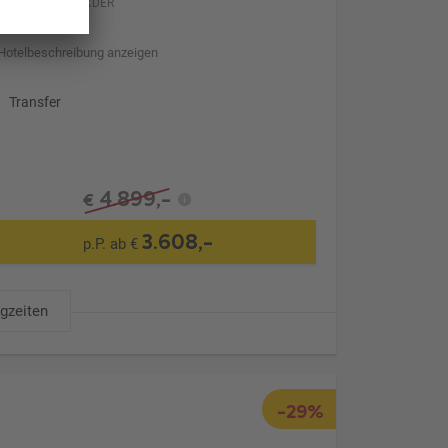
XDER
Hotelbeschreibung anzeigen
Transfer
4.899,-
€
3.608,-
p.P. ab €
ugzeiten
-29%