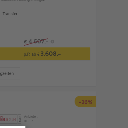
Transfer
4.607,-
€
3.608,-
p.P. ab €
ugzeiten
-26%
Anbieter:
XDER