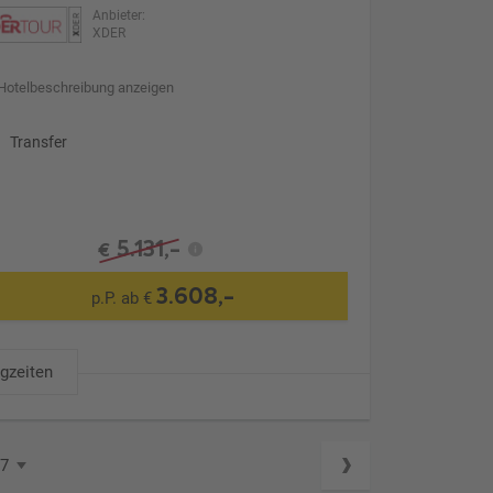
Anbieter:
XDER
Hotelbeschreibung anzeigen
Transfer
5.131,-
€
3.608,-
p.P. ab €
ugzeiten
87