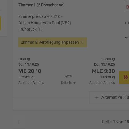
Zimmer 1 (2 Erwachsene)
Zimmerpreis ab € 7.216,-
Ocean House with Pool (VB2)
Frühstück (F)
Zimmer & Verpflegung anpassen
Hinflug
Rückflug
So., 11.10.26
Do., 15.10.26
VIE
20:10
MLE
9:30
Direktflug
Direktflug
Austrian Airlines
Details
Austrian Airlines
Alternative Fl
Seite 1 von 1