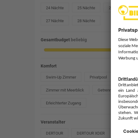
24 Nächte
25 Nächte
26 Nächte
27 Nächte
28 Nächte
Gesamtbudget
beliebig
Komfort
Swim-Up Zimmer
Privatpool
Zimmer mit Meerblick
Getrennte Betten
Erleichterter Zugang
Veranstalter
DERTOUR
DERTOUR XDER