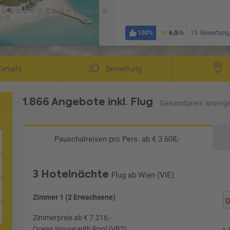
100%
6,0
/6
13
Bewertung
Beach House m
etails
Bewertung
1.866 Angebote
inkl. Flug
Gesamtpreis
anzeig
Pauschalreisen
pro Pers. ab € 3.608,-
3 Hotelnächte
Flug ab Wien (VIE)
 München
Zimmer 1 (2 Erwachsene)
Zimmerpreis ab € 7.216,-
Ocean House with Pool (VB2)