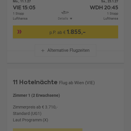
Mo., 11.1.27
Sa., 23.1.27
VIE
15:05
WDH
20:45
1 Stopp
1 Stopp
Lufthansa
Details
Lufthansa
1.855,-
p.P. ab €
Alternative Flugzeiten
11 Hotelnächte
Flug ab Wien (VIE)
Zimmer 1 (2 Erwachsene)
Zimmerpreis ab € 3.710,-
Standard (UG1)
Laut Programm (X)