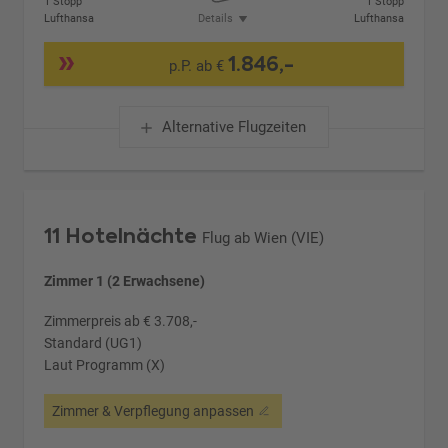
1 Stopp
1 Stopp
Lufthansa
Details
Lufthansa
1.846,-
p.P. ab €
Alternative Flugzeiten
11 Hotelnächte
Flug ab Wien (VIE)
Zimmer 1 (2 Erwachsene)
Zimmerpreis ab € 3.708,-
Standard (UG1)
Laut Programm (X)
Zimmer & Verpflegung anpassen