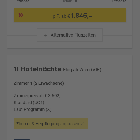
Lufthansa
Details
Lufthansa
1.846,-
p.P. ab €
Alternative Flugzeiten
11 Hotelnächte
Flug ab Wien (VIE)
Zimmer 1 (2 Erwachsene)
Zimmerpreis ab € 3.692,-
Standard (UG1)
Laut Programm (X)
Zimmer & Verpflegung anpassen