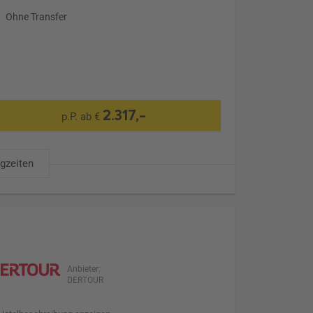
Ohne Transfer
2.317,-
p.P. ab €
ugzeiten
Anbieter:
DERTOUR