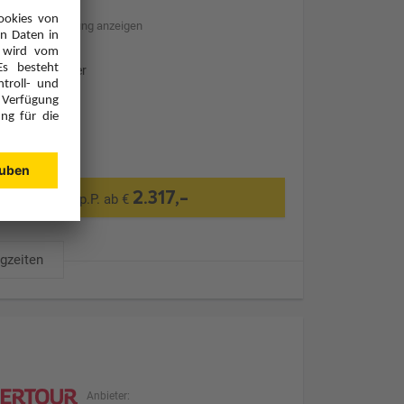
Hotelbeschreibung anzeigen
Ohne Transfer
2.317,-
p.P. ab €
ugzeiten
Anbieter: