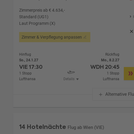
Zimmerpreis ab € 4.634,-
Standard (UG1)
Laut Programm (X)
Zimmer & Verpflegung anpassen
Hinflug
Rückflug
So., 24.1.27
Mo., 8.2.27
VIE
17:30
WDH
20:45
1 Stopp
1 Stopp
Lufthansa
Details
Lufthansa
Alternative Fl
14 Hotelnächte
Flug ab Wien (VIE)