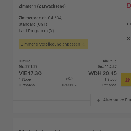
Zimmer 1 (2 Erwachsene)
Zimmerpreis ab € 4.634,-
Standard (UG1)
Laut Programm (X)
Zimmer & Verpflegung anpassen
Hinflug
Rückflug
Mi., 27.1.27
Do., 11.2.27
VIE
17:30
WDH
20:45
1 Stopp
1 Stopp
Lufthansa
Details
Lufthansa
Alternative Fl