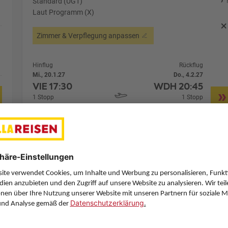
Standard (UG1)
Laut Programm (X)
Zimmer & Verpflegung anpassen
Hinflug
Rückflug
Mi., 20.1.27
Do., 4.2.27
VIE
17:30
WDH
20:45
1 Stopp
1 Stopp
Lufthansa
Details
Lufthansa
Alternative Fl
14 Hotelnächte
Flug ab Wien (VIE)
Zimmer 1 (2 Erwachsene)