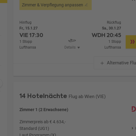
Zimmer & Verpflegung anpassen
Hinflug
Rückflug
Fr., 15.1.27
Sa., 30.1.27
VIE
17:30
WDH
20:45
1 Stopp
1 Stopp
Lufthansa
Details
Lufthansa
Alternative Fl
14 Hotelnächte
Flug ab Wien (VIE)
Zimmer 1 (2 Erwachsene)
Zimmerpreis ab € 4.634,-
Standard (UG1)
Laut Programm (X)