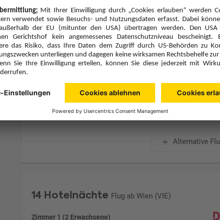
Zimmerpreis ab € 4.634,-
Standard (UG1)
Laut Programm (X)
Zimmer & Verpflegung anpassen
Hinflug
Rückflug
Fr., 22.1.27
Sa., 6.2.27
VIE
17:30
WDH
20:45
1 Stopp
1 Stopp
Lufthansa
Details
Lufthansa
Alternative Fl
14 Hotelnächte
Flug ab Wien (VIE)
Zimmer 1 (2 Erwachsene)