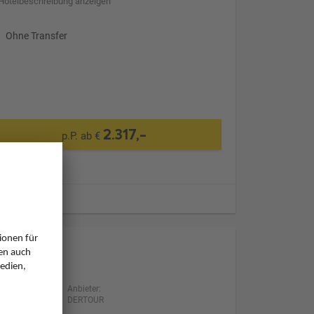
Hotelbeschreibung anzeigen
Ohne Transfer
2.317,-
p.P. ab €
ugzeiten
Anbieter:
DERTOUR