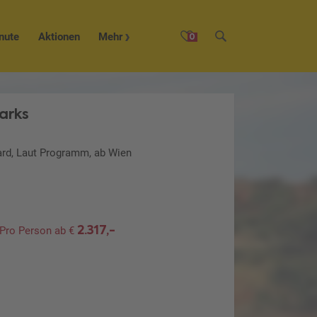
nute
Aktionen
Mehr
0
arks
ard, Laut Programm, ab Wien
2.317,-
Pro Person ab €