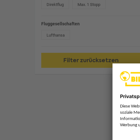
Direktflug
Max. 1 Stopp
Fluggesellschaften
Lufthansa
Filter zurücksetzen