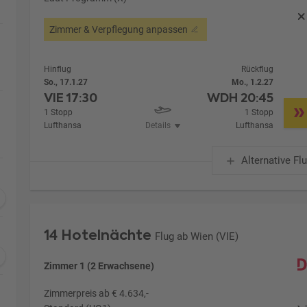
Zimmer & Verpflegung anpassen
Hinflug
Rückflug
So., 17.1.27
Mo., 1.2.27
VIE
17:30
WDH
20:45
1 Stopp
1 Stopp
Lufthansa
Details
Lufthansa
Alternative Fl
14 Hotelnächte
Flug ab Wien (VIE)
Zimmer 1 (2 Erwachsene)
Zimmerpreis ab € 4.634,-