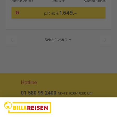
Austrian Airlines
Details
Austrian Airlines
1.649,-
p.P. ab €
Seite 1 von 1
Hotline
01 580 99 2400
Mo-Fr: 9:00-18:00 Uhr
(ausgenommen Feiertage)
Über uns