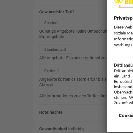
Gewünschter Tarif
Spartarif
Günstige Angebote: Keine Umbuchung, 85%
Stornogebühr
Standardtarif
Alle Angebote: Flexpaket optional zubuchbar
Flextarif
Angebote kostenlos stornierbar bis 1 Tag vor
Abreise
Alle Informationen zu den Tarifen finden Sie
hier
.
Hotelnächte
Gesamtbudget
beliebig