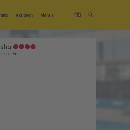
nute
Aktionen
Mehr
0
rsha
bai
•
Dubai