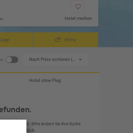
Hotel merken
en
eispiel Superior Room
Lage
Klima
Nach Preis sortieren (aufsteigend)
en
Hotel ohne Flug
efunden.
chen entspricht. Bitte ändern Sie Ihre Suche
ereinstellung zurück.