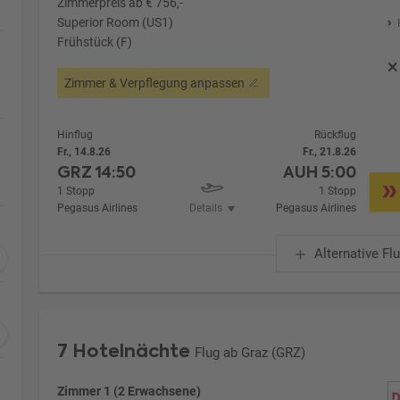
Zimmerpreis ab € 756,-
Superior Room (US1)
Frühstück (F)
Zimmer & Verpflegung anpassen
Hinflug
Rückflug
Fr., 14.8.26
Fr., 21.8.26
GRZ
14:50
AUH
5:00
1 Stopp
1 Stopp
Pegasus Airlines
Details
Pegasus Airlines
Alternative Fl
7 Hotelnächte
Flug ab Graz (GRZ)
Zimmer 1 (2 Erwachsene)