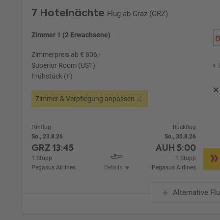
7 Hotelnächte
Flug ab Graz (GRZ)
Zimmer 1 (2 Erwachsene)
Zimmerpreis ab € 806,-
Superior Room (US1)
Frühstück (F)
Zimmer & Verpflegung anpassen
Hinflug
Rückflug
So., 23.8.26
So., 30.8.26
GRZ
13:45
AUH
5:00
1 Stopp
1 Stopp
Pegasus Airlines
Details
Pegasus Airlines
Alternative Fl