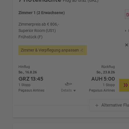
Flug ab Graz (GRZ)
Zimmer 1 (2 Erwachsene)
Zimmerpreis ab € 806,-
Superior Room (US1)
Frühstück (F)
Zimmer & Verpflegung anpassen
Hinflug
Rückflug
So., 16.8.26
So., 23.8.26
GRZ
13:45
AUH
5:00
1 Stopp
1 Stopp
Pegasus Airlines
Details
Pegasus Airlines
Alternative Fl