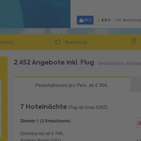
81%
4,5
/6
100
Bewertung
Wohnb
etails
Bewertung
2.452 Angebote
inkl. Flug
Gesamtpreis
anzeig
Pauschalreisen
pro Pers. ab € 354,-
7 Hotelnächte
Flug ab Graz (GRZ)
Zimmer 1 (2 Erwachsene)
Zimmerpreis ab € 708,-
Superior Room (US1)