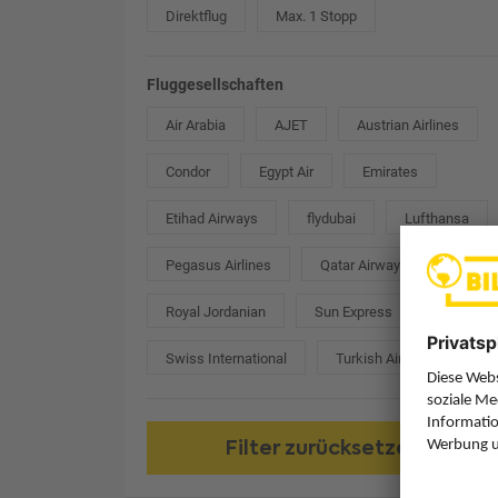
Direktflug
Max. 1 Stopp
Fluggesellschaften
Air Arabia
AJET
Austrian Airlines
Condor
Egypt Air
Emirates
Etihad Airways
flydubai
Lufthansa
Pegasus Airlines
Qatar Airways
Royal Jordanian
Sun Express
Swiss International
Turkish Airlines
Filter zurücksetzen