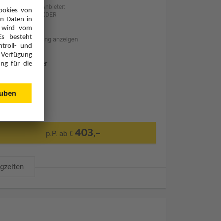
Anbieter:
XDER
Hotelbeschreibung anzeigen
Ohne Transfer
403,-
p.P. ab €
ugzeiten