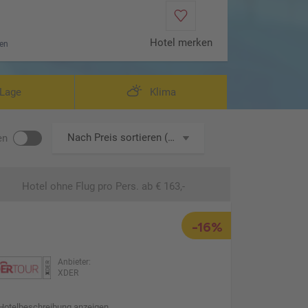
Hotel merken
en
eispiel Superior Room
Lage
Klima
Nach Preis sortieren (aufsteigend)
en
Hotel ohne Flug
pro Pers. ab € 163,-
-16%
Anbieter:
XDER
Hotelbeschreibung anzeigen