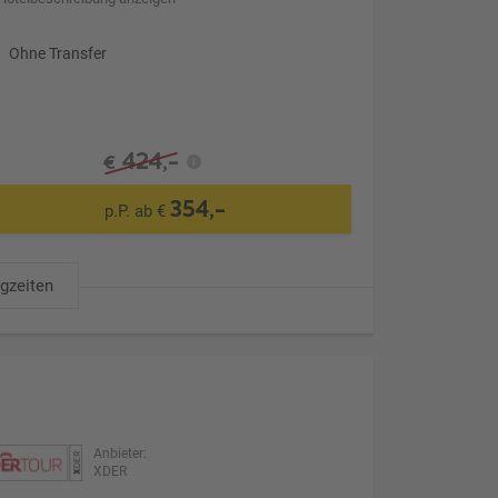
Ohne Transfer
424,-
€
354,-
p.P. ab €
ugzeiten
Anbieter:
XDER