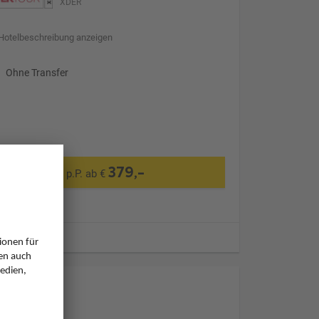
XDER
Hotelbeschreibung anzeigen
Ohne Transfer
379,-
p.P. ab €
ugzeiten