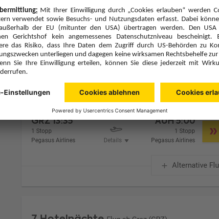
Zimmer 1 (2 Erwachsene)
Zimmerpreis ab € 806,-
Superior Room (US1)
Frühstück (F)
Zimmer & Verpflegung anpassen
Hinflug
Rückflug
Mi., 12.8.26
Mi., 19.8.26
GRZ
13:35
AUH
5:00
1 Stopp
1 Stopp
Pegasus Airlines
Details
Pegasus Airlines
Alternative Fl
7 Hotelnächte