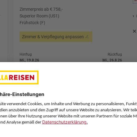
Zimmerpreis ab € 758,-
Superior Room (US1)
Frühstück (F)
Zimmer & Verpflegung anpassen
Hinflug
Rückflug
Mi., 19.8.26
Mi., 26.8.26
GRZ
13:35
DXB
4:25
1 Stopp
1 Stopp
Pegasus Airlines
Details
Pegasus Airlines
Alternative Fl
7 Hotelnächte
Flug ab Graz (GRZ)