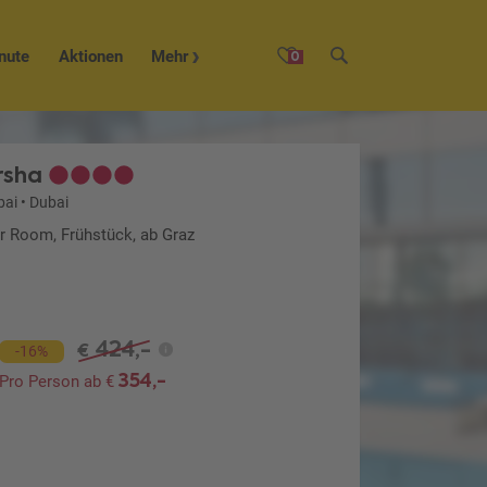
nute
Aktionen
Mehr
0
rsha
bai
•
Dubai
or Room, Frühstück, ab Graz
424,-
€
-16%
354,-
Pro Person ab €