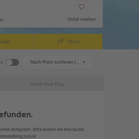
Hotel merken
en
eispiel Superior Room
Lage
Klima
Nach Preis sortieren (aufsteigend)
en
Hotel ohne Flug
efunden.
chen entspricht. Bitte ändern Sie Ihre Suche
ereinstellung zurück.