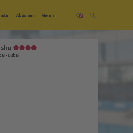
nute
Aktionen
Mehr
0
rsha
bai
•
Dubai