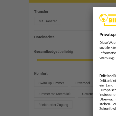
Transfer
Mit Transfer
Hotelnächte
Gesamtbudget
beliebig
Komfort
Swim-Up Zimmer
Privatpool
Zimmer mit Meerblick
Getrennte Betten
Erleichterter Zugang