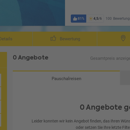
81%
4,5
/6
100
Bewertung
Wohnb
etails
Bewertung
0 Angebote
Gesamtpreis
anzeig
Pauschalreisen
0 Angebote g
Leider konnten wir kein Angebot finden, das Ihren Wüns
oder setzen Sie Ihre letzte Filt