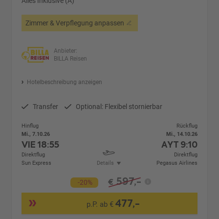
Alles Inklusive (A)
Zimmer & Verpflegung anpassen
Anbieter:
BILLA Reisen
Hotelbeschreibung anzeigen
Transfer
Optional: Flexibel stornierbar
Hinflug
Rückflug
Mi., 7.10.26
Mi., 14.10.26
VIE
18:55
AYT
9:10
Direktflug
Direktflug
Sun Express
Details
Pegasus Airlines
597,-
€
-20%
477,-
p.P. ab €