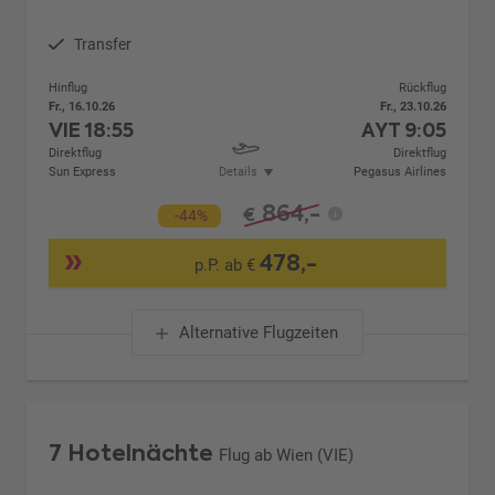
Transfer
Hinflug
Rückflug
Fr., 16.10.26
Fr., 23.10.26
VIE
18:55
AYT
9:05
Direktflug
Direktflug
Sun Express
Details
Pegasus Airlines
864,-
€
-44%
478,-
p.P. ab €
Alternative Flugzeiten
7 Hotelnächte
Flug ab Wien (VIE)