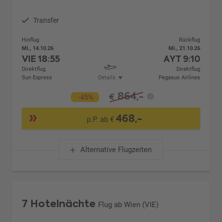
Transfer
Hinflug
Rückflug
Mi., 14.10.26
Mi., 21.10.26
VIE
18:55
AYT
9:10
Direktflug
Direktflug
Sun Express
Details
Pegasus Airlines
864,-
€
-45%
468,-
p.P. ab €
Alternative Flugzeiten
7 Hotelnächte
Flug ab Wien (VIE)