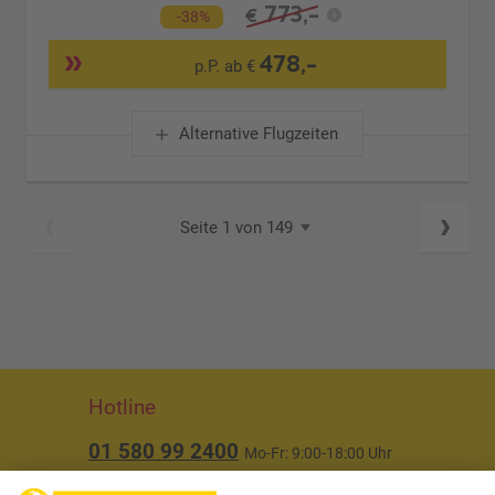
773,-
€
-38%
478,-
p.P. ab €
Alternative Flugzeiten
Seite 1 von 149
Hotline
01 580 99 2400
Mo-Fr: 9:00-18:00 Uhr
(ausgenommen Feiertage)