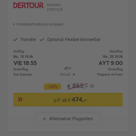
Anbieter:
DERTOUR
Hotelbeschreibung anzeigen
Transfer
Optional: Flexibel stornierbar
Hinflug
Rückflug
Do., 15.10.26
Do., 22.10.26
VIE
18:55
AYT
9:00
Direktflug
Direktflug
Sun Express
Details
Pegasus Airlines
855,-
€
-44%
474,-
p.P. ab €
Alternative Flugzeiten