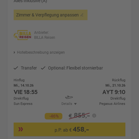
Alles Inklusive (A)
Zimmer & Verpflegung anpassen
Anbieter:
BILLA Reisen
Hotelbeschreibung anzeigen
Transfer
Optional: Flexibel stornierbar
Hinflug
Rückflug
Mi., 14.10.26
Mi., 21.10.26
VIE
18:55
AYT
9:10
Direktflug
Direktflug
Sun Express
Details
Pegasus Airlines
855,-
€
-46%
458,-
p.P. ab €