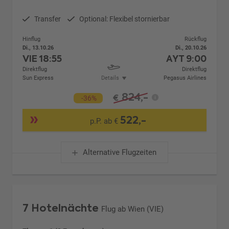
Transfer
Optional: Flexibel stornierbar
Hinflug
Rückflug
Di., 13.10.26
Di., 20.10.26
VIE
18:55
AYT
9:00
Direktflug
Direktflug
Sun Express
Details
Pegasus Airlines
824,-
€
-36%
522,-
p.P. ab €
Alternative Flugzeiten
7 Hotelnächte
Flug ab Wien (VIE)