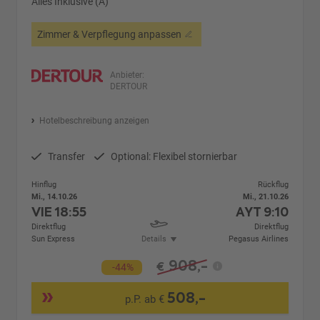
Alles Inklusive (A)
Zimmer & Verpflegung anpassen
Anbieter:
DERTOUR
Hotelbeschreibung anzeigen
Transfer
Optional: Flexibel stornierbar
Hinflug
Rückflug
Mi., 14.10.26
Mi., 21.10.26
VIE
18:55
AYT
9:10
Direktflug
Direktflug
Sun Express
Details
Pegasus Airlines
908,-
€
-44%
508,-
p.P. ab €