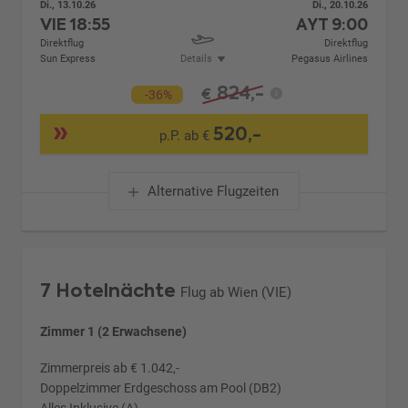
Di., 13.10.26
Di., 20.10.26
VIE
18:55
AYT
9:00
Direktflug
Direktflug
Sun Express
Details
Pegasus Airlines
824,-
€
-36%
520,-
p.P. ab €
Alternative Flugzeiten
7 Hotelnächte
Flug ab Wien (VIE)
Zimmer 1 (2 Erwachsene)
Zimmerpreis ab € 1.042,-
Doppelzimmer Erdgeschoss am Pool (DB2)
Alles Inklusive (A)