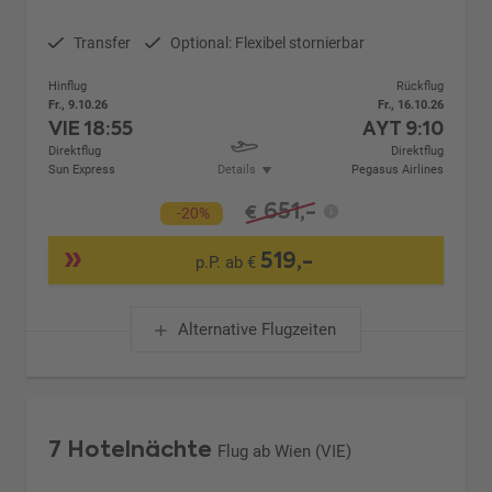
Transfer
Optional: Flexibel stornierbar
Hinflug
Rückflug
Fr., 9.10.26
Fr., 16.10.26
VIE
18:55
AYT
9:10
Direktflug
Direktflug
Sun Express
Details
Pegasus Airlines
651,-
€
-20%
519,-
p.P. ab €
Alternative Flugzeiten
7 Hotelnächte
Flug ab Wien (VIE)