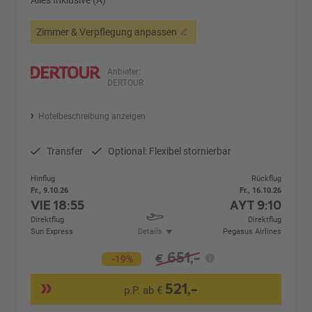
Zimmer & Verpflegung anpassen
Anbieter:
DERTOUR
Hotelbeschreibung anzeigen
Transfer
Optional: Flexibel stornierbar
Hinflug
Rückflug
Fr., 9.10.26
Fr., 16.10.26
VIE
18:55
AYT
9:10
Direktflug
Direktflug
Sun Express
Details
Pegasus Airlines
651,-
€
-19%
521,-
p.P. ab €