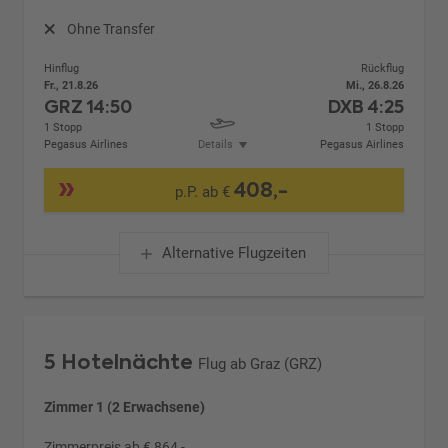
Ohne Transfer
Hinflug
Rückflug
Fr., 21.8.26
Mi., 26.8.26
GRZ
14:50
DXB
4:25
1 Stopp
1 Stopp
Pegasus Airlines
Details
Pegasus Airlines
408,-
p.P. ab €
Alternative Flugzeiten
5 Hotelnächte
Flug ab Graz (GRZ)
Zimmer 1 (2 Erwachsene)
Zimmerpreis ab € 864,-