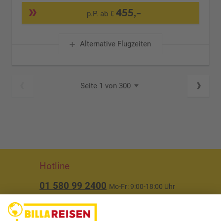
455,-
p.P. ab €
Alternative Flugzeiten
Seite 1 von 300
Hotline
01 580 99 2400
Mo-Fr: 9:00-18:00 Uhr
(ausgenommen Feiertage)