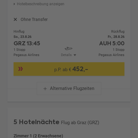
Hotelbeschreibung anzeigen
Ohne Transfer
Hinflug
Rückflug
So., 23.8.26
Fr., 28.8.26
GRZ
13:45
AUH
5:00
1 Stopp
1 Stopp
Pegasus Airlines
Details
Pegasus Airlines
452,-
p.P. ab €
Alternative Flugzeiten
5 Hotelnächte
Flug ab Graz (GRZ)
Zimmer 1 (2 Erwachsene)