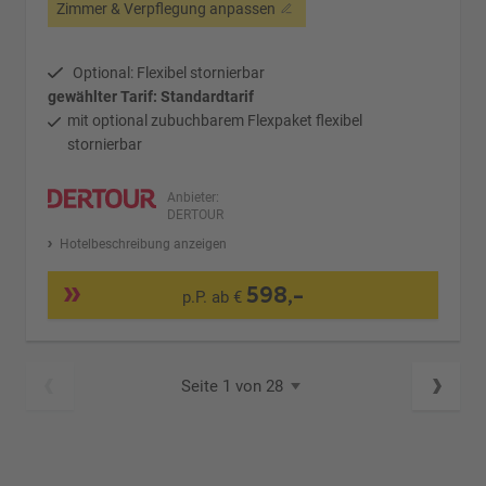
Zimmer & Verpflegung anpassen
Optional: Flexibel stornierbar
gewählter Tarif: Standardtarif
mit optional zubuchbarem Flexpaket flexibel
stornierbar
Anbieter:
DERTOUR
Hotelbeschreibung anzeigen
598,-
p.P. ab €
Seite 1 von 28