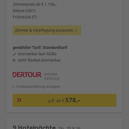
Zimmerpreis ab € 1.156,-
Deluxe (UD1)
Frühstück (F)
Zimmer & Verpflegung anpassen
gewählter Tarif: Standardtarif
stornierbar laut AGBs
nicht flexibel stornierbar
Anbieter:
DERTOUR
Hotelbeschreibung anzeigen
578,-
p.P. ab €
9 Hotelnächte
Do., 20.8.26