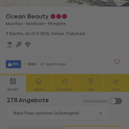
Ocean Beauty
Mauritius
•
Nordküste
•
Péreybère
9 Nächte, ab 25.9.2026, Deluxe, Frühstück
99%
5,0
/6
23
Bewertungen
Buchen
Details
Bewertung
Lage
Klima
278 Angebote
Gesamtpreis
Nach Preis sortieren (aufsteigend)