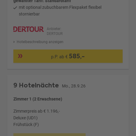
gewählter Tarif: Standardtarif
mit optional zubuchbarem Flexpaket flexibel
stornierbar
Anbieter:
DERTOUR
Hotelbeschreibung anzeigen
585,-
p.P. ab €
9 Hotelnächte
Mo., 28.9.26
Zimmer 1 (2 Erwachsene)
Zimmerpreis ab € 1.196,-
Deluxe (UD1)
Frühstück (F)