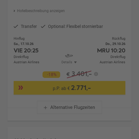
Hotelbeschreibung anzeigen
Transfer
Optional: Flexibel stornierbar
Hinflug
Rückflug
Sa., 17.10.26
Do., 29.10.26
VIE
20:25
MRU
10:20
Direktflug
Direktflug
Austrian Airlines
Details
Austrian Airlines
3.401,-
€
-18%
2.771,-
p.P. ab €
Alternative Flugzeiten