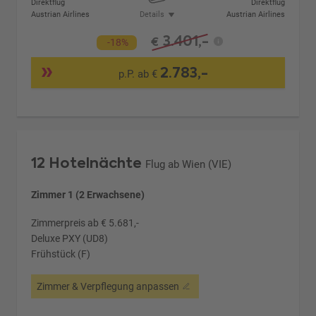
Direktflug
Direktflug
Austrian Airlines
Details
Austrian Airlines
3.401,-
€
-18%
2.783,-
p.P. ab €
12 Hotelnächte
Flug ab Wien (VIE)
Zimmer 1 (2 Erwachsene)
Zimmerpreis ab € 5.681,-
Deluxe PXY (UD8)
Frühstück (F)
Zimmer & Verpflegung anpassen