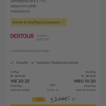
Zimmerpreis ab € 5.115,-
Deluxe PXY (UD8)
Frühstück (F)
Zimmer & Verpflegung anpassen
Anbieter:
DERTOUR
Hotelbeschreibung anzeigen
Transfer
Optional: Flexibel stornierbar
Hinflug
Rückflug
Di., 20.10.26
Fr., 30.10.26
VIE
20:25
MRU
10:20
Direktflug
Direktflug
Austrian Airlines
Details
Austrian Airlines
3.444,-
€
-25%