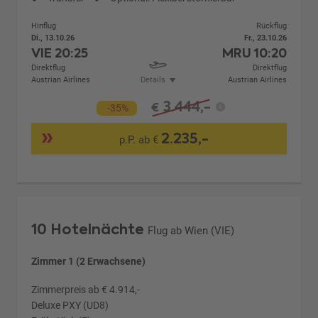
Hinflug
Rückflug
Di., 13.10.26
Fr., 23.10.26
VIE
20:25
MRU
10:20
Direktflug
Direktflug
Austrian Airlines
Details
Austrian Airlines
3.444,-
€
-35%
2.235,-
p.P. ab €
10 Hotelnächte
Flug ab Wien (VIE)
Zimmer 1 (2 Erwachsene)
Zimmerpreis ab € 4.914,-
Deluxe PXY (UD8)