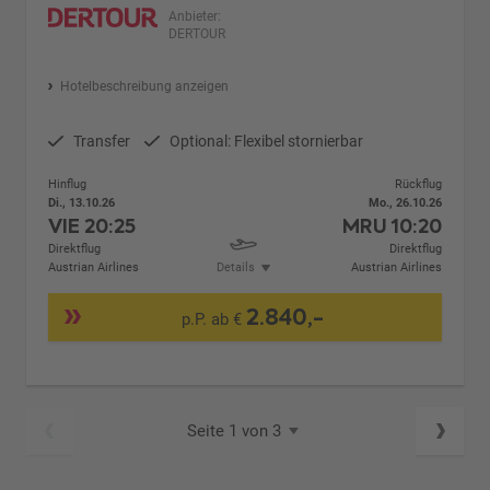
Anbieter:
DERTOUR
Hotelbeschreibung anzeigen
Transfer
Optional: Flexibel stornierbar
Hinflug
Rückflug
Di., 13.10.26
Mo., 26.10.26
VIE
20:25
MRU
10:20
Direktflug
Direktflug
Austrian Airlines
Details
Austrian Airlines
2.840,-
p.P. ab €
Seite 1 von 3