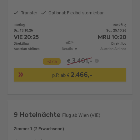
Transfer
Optional: Flexibel stornierbar
Hinflug
Rückflug
Di., 13.10.26
So., 25.10.26
VIE
20:25
MRU
10:20
Direktflug
Direktflug
Austrian Airlines
Details
Austrian Airlines
3.401,-
€
-27%
2.466,-
p.P. ab €
9 Hotelnächte
Flug ab Wien (VIE)
Zimmer 1 (2 Erwachsene)