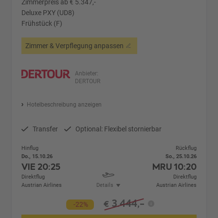
Zimmerpreis ab € 5.347,-
Deluxe PXY (UD8)
Frühstück (F)
Zimmer & Verpflegung anpassen
Anbieter:
DERTOUR
Hotelbeschreibung anzeigen
Transfer
Optional: Flexibel stornierbar
Hinflug
Rückflug
Do., 15.10.26
So., 25.10.26
VIE
20:25
MRU
10:20
Direktflug
Direktflug
Austrian Airlines
Details
Austrian Airlines
3.444,-
€
-22%