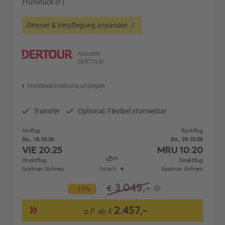
Frühstück (F)
Zimmer & Verpflegung anpassen
Anbieter:
DERTOUR
Hotelbeschreibung anzeigen
Transfer
Optional: Flexibel stornierbar
Hinflug
Rückflug
So., 18.10.26
Do., 29.10.26
VIE
20:25
MRU
10:20
Direktflug
Direktflug
Austrian Airlines
Details
Austrian Airlines
3.049,-
€
-19%
2.457,-
p.P. ab €