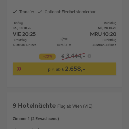
Transfer
Optional: Flexibel stornierbar
Hinflug
Rückflug
So., 18.10.26
Mi., 28.10.26
VIE
20:25
MRU
10:20
Direktflug
Direktflug
Austrian Airlines
Details
Austrian Airlines
3.444,-
€
-22%
2.658,-
p.P. ab €
9 Hotelnächte
Flug ab Wien (VIE)
Zimmer 1 (2 Erwachsene)