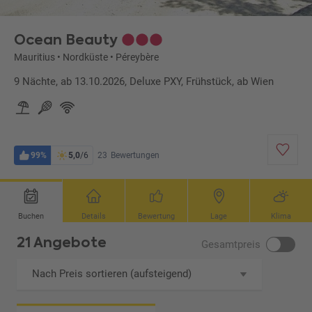
Ocean Beauty
Mauritius
•
Nordküste
•
Péreybère
9 Nächte, ab 13.10.2026, Deluxe PXY, Frühstück, ab Wien
99%
5,0
/6
23
Bewertungen
Buchen
Details
Bewertung
Lage
Klima
21 Angebote
Gesamtpreis
Nach Preis sortieren (aufsteigend)