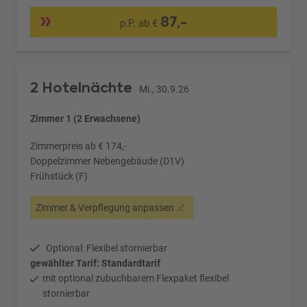
87,-
p.P. ab €
2 Hotelnächte
Mi., 30.9.26
Zimmer 1 (2 Erwachsene)
Zimmerpreis ab € 174,-
Doppelzimmer Nebengebäude (D1V)
Frühstück (F)
Zimmer & Verpflegung anpassen
Optional: Flexibel stornierbar
gewählter Tarif: Standardtarif
mit optional zubuchbarem Flexpaket flexibel
stornierbar