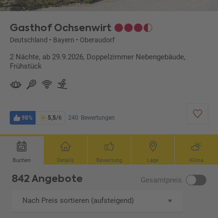
Gasthof Ochsenwirt
Deutschland
•
Bayern
•
Oberaudorf
2 Nächte, ab 29.9.2026, Doppelzimmer Nebengebäude,
Frühstück
98%
5,5
/6
240
Bewertungen
Buchen
Details
Bewertung
Lage
Klima
842 Angebote
Gesamtpreis
Nach Preis sortieren (aufsteigend)