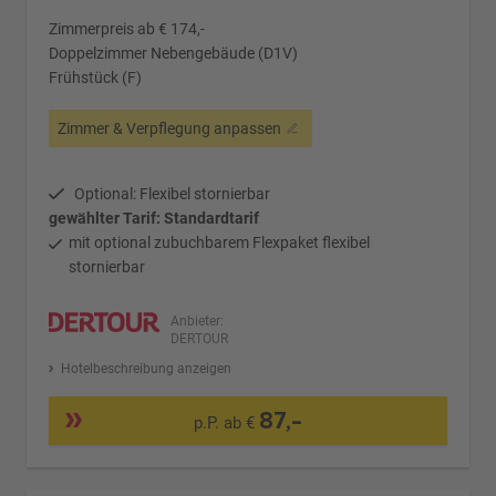
Zimmerpreis ab € 174,-
Doppelzimmer Nebengebäude (D1V)
Frühstück (F)
Zimmer & Verpflegung anpassen
Optional: Flexibel stornierbar
gewählter Tarif: Standardtarif
mit optional zubuchbarem Flexpaket flexibel
stornierbar
Anbieter:
DERTOUR
Hotelbeschreibung anzeigen
87,-
p.P. ab €