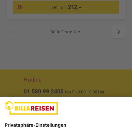
212,-
p.P. ab €
Seite 1 von 4
Hotline
01 580 99 2400
Mo-Fr: 9:00-18:00 Uhr
(ausgenommen Feiertage)
Über uns
Service