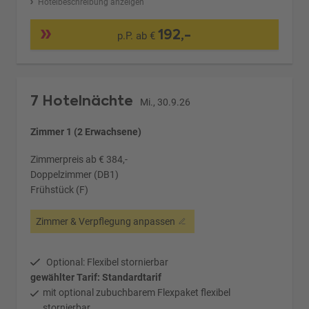
Hotelbeschreibung anzeigen
192,-
p.P. ab €
7 Hotelnächte
Mi., 30.9.26
Zimmer 1 (2 Erwachsene)
Zimmerpreis ab € 384,-
Doppelzimmer (DB1)
Frühstück (F)
Zimmer & Verpflegung anpassen
Optional: Flexibel stornierbar
gewählter Tarif: Standardtarif
mit optional zubuchbarem Flexpaket flexibel
stornierbar