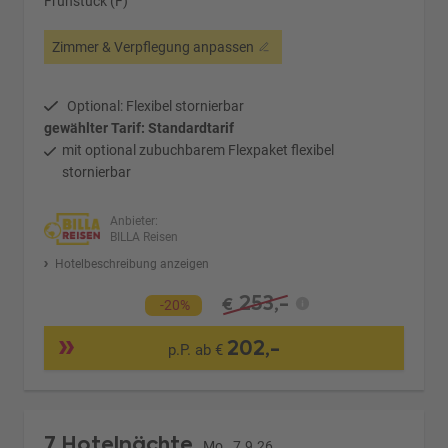
Frühstück (F)
Zimmer & Verpflegung anpassen
Optional: Flexibel stornierbar
gewählter Tarif: Standardtarif
mit optional zubuchbarem Flexpaket flexibel
stornierbar
Anbieter:
BILLA Reisen
Hotelbeschreibung anzeigen
253,-
€
-20%
202,-
p.P. ab €
7 Hotelnächte
Mo., 7.9.26