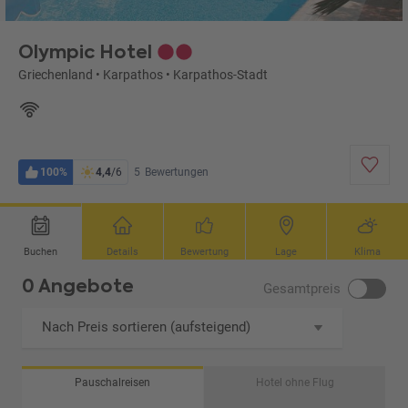
Olympic Hotel
Griechenland
•
Karpathos
•
Karpathos-Stadt
100%
4,4
/6
5
Bewertungen
Buchen
Details
Bewertung
Lage
Klima
0 Angebote
Gesamtpreis
Nach Preis sortieren (aufsteigend)
Pauschalreisen
Hotel ohne Flug